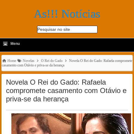
As!!! Notícias
Pesquisar no site
≡
-
Menu
🔍
Home
Novelas
O Rei do Gado
Novela O Rei do Gado: Rafaela compromete
casamento com Otávio e priva-se da herança
Novela O Rei do Gado: Rafaela
compromete casamento com Otávio e
priva-se da herança