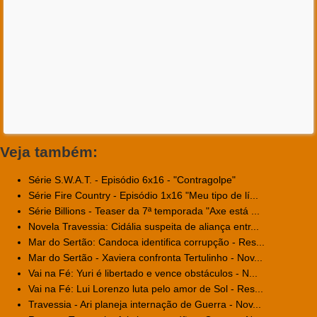
Veja também:
Série S.W.A.T. - Episódio 6x16 - "Contragolpe"
Série Fire Country - Episódio 1x16 "Meu tipo de lí...
Série Billions - Teaser da 7ª temporada "Axe está ...
Novela Travessia: Cidália suspeita de aliança entr...
Mar do Sertão: Candoca identifica corrupção - Res...
Mar do Sertão - Xaviera confronta Tertulinho - Nov...
Vai na Fé: Yuri é libertado e vence obstáculos - N...
Vai na Fé: Lui Lorenzo luta pelo amor de Sol - Res...
Travessia - Ari planeja internação de Guerra - Nov...