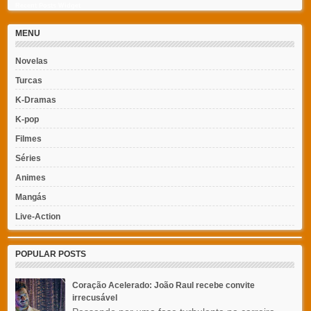
Recent Posts Widget
MENU
Novelas
Turcas
K-Dramas
K-pop
Filmes
Séries
Animes
Mangás
Live-Action
POPULAR POSTS
Coração Acelerado: João Raul recebe convite
irrecusável