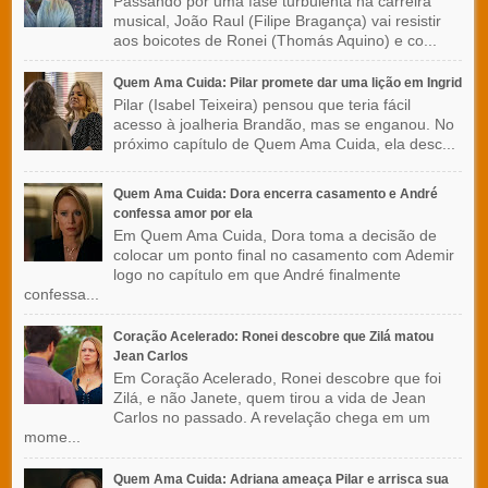
Passando por uma fase turbulenta na carreira
musical, João Raul (Filipe Bragança) vai resistir
aos boicotes de Ronei (Thomás Aquino) e co...
Quem Ama Cuida: Pilar promete dar uma lição em Ingrid
Pilar (Isabel Teixeira) pensou que teria fácil
acesso à joalheria Brandão, mas se enganou. No
próximo capítulo de Quem Ama Cuida, ela desc...
Quem Ama Cuida: Dora encerra casamento e André
confessa amor por ela
Em Quem Ama Cuida, Dora toma a decisão de
colocar um ponto final no casamento com Ademir
logo no capítulo em que André finalmente
confessa...
Coração Acelerado: Ronei descobre que Zilá matou
Jean Carlos
Em Coração Acelerado, Ronei descobre que foi
Zilá, e não Janete, quem tirou a vida de Jean
Carlos no passado. A revelação chega em um
mome...
Quem Ama Cuida: Adriana ameaça Pilar e arrisca sua