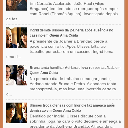
Em Coração Acelerado, João Raul (Filipe
Bragança) tem tentado se reerguer após romper
com Ronei (Thomás Aquino). Investigado depois
de faz...
Ingrid demite Ulisses da joalheria após ausência no
cassino em Quem Ama Cuida
A presidente da Joalheria Brandão perde a
paciência com o tio. Após Ulisses faltar ao
trabalho por estar em um cassino, Ingrid toma
uma d...
Bruna tenta humilhar Adriana e leva resposta afiada em
Quem Ama Cuida
No primeiro dia de trabalho como garçonete,
Adriana atende Bruna e Pedro. A dondoca tenta
menosprezá-la, mas leva uma invertida certeira
d...
Ulisses troca ofensas com Ingrid e faz ameaça após
demissão em Quem Ama Cuida
Demitido por Ingrid, Ulisses discute com a
sobrinha, joga na cara o voto decisivo e ameaça a
presidente da Joalheria Brandão. A troca de i...