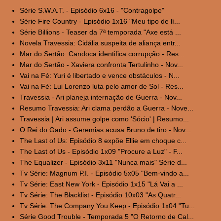
Série S.W.A.T. - Episódio 6x16 - "Contragolpe"
Série Fire Country - Episódio 1x16 "Meu tipo de lí...
Série Billions - Teaser da 7ª temporada "Axe está ...
Novela Travessia: Cidália suspeita de aliança entr...
Mar do Sertão: Candoca identifica corrupção - Res...
Mar do Sertão - Xaviera confronta Tertulinho - Nov...
Vai na Fé: Yuri é libertado e vence obstáculos - N...
Vai na Fé: Lui Lorenzo luta pelo amor de Sol - Res...
Travessia - Ari planeja internação de Guerra - Nov...
Resumo Travessia: Ari clama perdão a Guerra - Nove...
Travessia | Ari assume golpe como 'Sócio' | Resumo...
O Rei do Gado - Geremias acusa Bruno de tiro - Nov...
The Last of Us: Episódio 8 expõe Ellie em choque c...
The Last of Us - Episódio 1x09 "Procure a Luz" - F...
The Equalizer - Episódio 3x11 "Nunca mais" Série d...
Tv Série: Magnum P.I. - Episódio 5x05 "Bem-vindo a...
Tv Série: East New York - Episódio 1x15 "Lá Vai a ...
Tv Série: The Blacklist - Episódio 10x03 "As Quatr...
Tv Série: The Company You Keep - Episódio 1x04 "Tu...
Série Good Trouble - Temporada 5 "O Retorno de Cal...