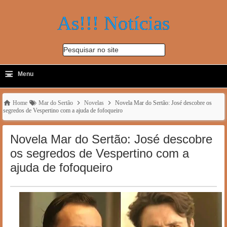
As!!! Notícias
Pesquisar no site
≡
-
Menu
🔍
Home
Mar do Sertão
Novelas
Novela Mar do Sertão: José descobre os
segredos de Vespertino com a ajuda de fofoqueiro
Novela Mar do Sertão: José descobre
os segredos de Vespertino com a
ajuda de fofoqueiro