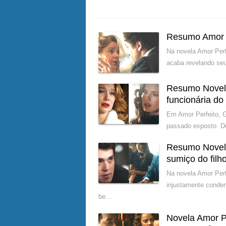
Resumo Amor P
Na novela Amor Perf
acaba revelando seu
Resumo Novela
funcionária do 
Em Amor Perfeito, G
passado exposto. De
Resumo Novela 
sumiço do filh
Na novela Amor Perf
injustamente conden
be…
Novela Amor Pe