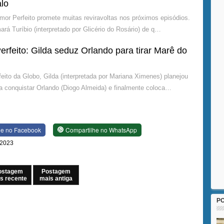
lo
mor Perfeito promete muitas reviravoltas nos próximos episódios.
ará Turíbio (interpretado por Glicério do Rosário) de q…
rfeito: Gilda seduz Orlando para tirar Marê do
eito da Globo, Gilda (interpretada por Mariana Ximenes) planejou
a conquistar Orlando (Diogo Almeida) e finalmente coloca…
he no Facebook
Compartilhe no WhatsApp
 2023
ostagem
Postagem
s recente
mais antiga
P