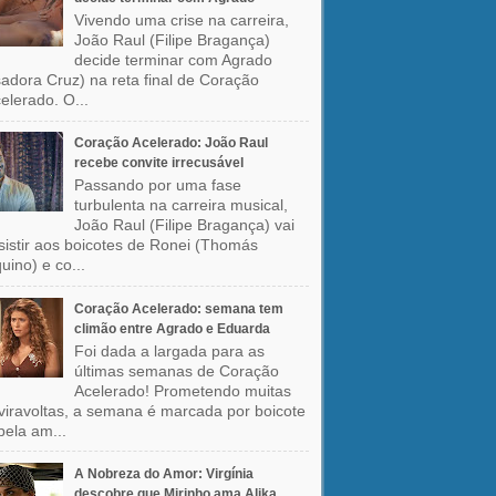
Vivendo uma crise na carreira,
João Raul (Filipe Bragança)
decide terminar com Agrado
sadora Cruz) na reta final de Coração
elerado. O...
Coração Acelerado: João Raul
recebe convite irrecusável
Passando por uma fase
turbulenta na carreira musical,
João Raul (Filipe Bragança) vai
sistir aos boicotes de Ronei (Thomás
uino) e co...
Coração Acelerado: semana tem
climão entre Agrado e Eduarda
Foi dada a largada para as
últimas semanas de Coração
Acelerado! Prometendo muitas
viravoltas, a semana é marcada por boicote
pela am...
A Nobreza do Amor: Virgínia
descobre que Mirinho ama Alika