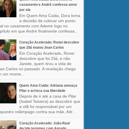
casamento e André confessa amor
por ela
Em Quem Ama Cuida, Dora toma
a decisão de colocar um ponto
nal no casamento com Ademir logo no
pítulo em que André finalmente confessa...
Coração Acelerado: Ronei descobre
que Zilá matou Jean Carlos
Em Coração Acelerado, Ronei
descobre que foi Zilá, e não
Janete, quem tirou a vida de
an Carlos no passado. A revelação chega
m um mome...
Quem Ama Cuida: Adriana ameaça
Pilar e arrisca sua liberdade
Depois de ir até a casa de Pilar
(Isabel Teixeira) ao descobrir que
a vilã foi responsável por um
questro relâmpago contra sua mãe, Adr...
Coração Acelerado: João Raul
decide terminar com Agrado