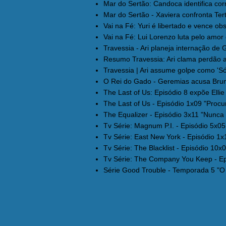
Mar do Sertão: Candoca identifica cor
Mar do Sertão - Xaviera confronta Tert
Vai na Fé: Yuri é libertado e vence obs
Vai na Fé: Lui Lorenzo luta pelo amor 
Travessia - Ari planeja internação de G
Resumo Travessia: Ari clama perdão a
Travessia | Ari assume golpe como 'Só
O Rei do Gado - Geremias acusa Bruno 
The Last of Us: Episódio 8 expõe Ellie
The Last of Us - Episódio 1x09 "Procure
The Equalizer - Episódio 3x11 "Nunca 
Tv Série: Magnum P.I. - Episódio 5x05
Tv Série: East New York - Episódio 1x1
Tv Série: The Blacklist - Episódio 10x0
Tv Série: The Company You Keep - Epi
Série Good Trouble - Temporada 5 "O 