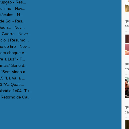
rupção - Res...
ulinho - Nov...
táculos - N...
qu
de Sol - Res...
se
uerra - Nov...
 Guerra - Nove...
cio' | Resumo...
de tiro - Nov...
 em choque c...
 a Luz" - F...
po
mais" Série d...
co
 "Bem-vindo a...
5 "Lá Vai a ...
3 "As Quatr...
sódio 1x04 "Tu...
Retorno de Cal...
qu
ca