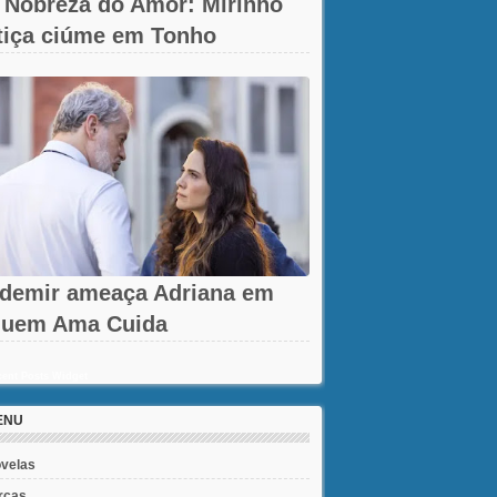
 Nobreza do Amor: Mirinho
tiça ciúme em Tonho
demir ameaça Adriana em
uem Ama Cuida
ent Posts Widget
ENU
velas
rcas