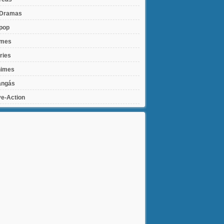
Dramas
pop
lmes
ries
imes
ngás
ve-Action