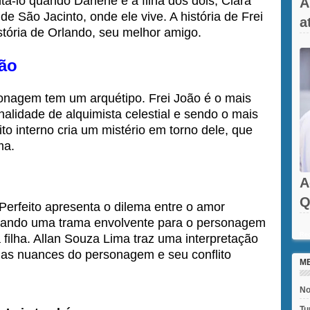
tá-lo quando Darlene e a filha dos dois, Clara
A
e São Jacinto, onde ele vive. A história de Frei
a
tória de Orlando, seu melhor amigo.
oão
onagem tem um arquétipo. Frei João é o mais
nalidade de alquimista celestial e sendo o mais
ito interno cria um mistério em torno dele, que
ma.
A
Q
Perfeito apresenta o dilema entre o amor
criando uma trama envolvente para o personagem
Rec
filha. Allan Souza Lima traz uma interpretação
 as nuances do personagem e seu conflito
M
No
Tu