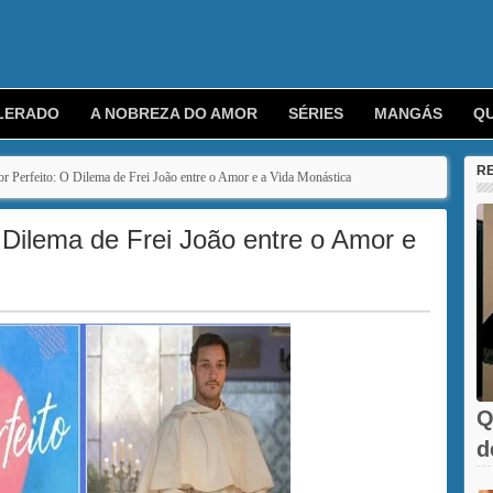
LERADO
A NOBREZA DO AMOR
SÉRIES
MANGÁS
Q
R
 Perfeito: O Dilema de Frei João entre o Amor e a Vida Monástica
 Dilema de Frei João entre o Amor e
Q
d
C