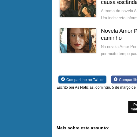
causa escânda
A trama da novela A
Um indiscreto inform
Novela Amor Pe
caminho
Na novela Amor Perf
por muito tempo par
Compartilhe no Twitter
Compartil
Escrito por As Noticias, domingo, 5 de março de
P
mai
Mais sobre este assunto: