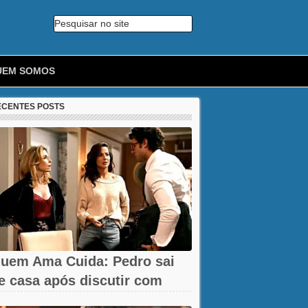
Pesquisar no site
🔍
UEM SOMOS
ECENTES POSTS
uem Ama Cuida: Pedro sai
e casa após discutir com
armita