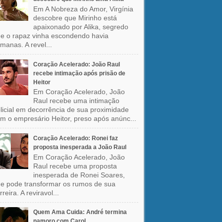
Em A Nobreza do Amor, Virgínia
descobre que Mirinho está
apaixonado por Alika, segredo
e o rapaz vinha escondendo havia
manas. A revel...
Coração Acelerado: João Raul
recebe intimação após prisão de
Heitor
Em Coração Acelerado, João
Raul recebe uma intimação
licial em decorrência de sua proximidade
m o empresário Heitor, preso após anúnc...
Coração Acelerado: Ronei faz
proposta inesperada a João Raul
Em Coração Acelerado, João
Raul recebe uma proposta
inesperada de Ronei Soares,
e pode transformar os rumos de sua
rreira. A reviravol...
Quem Ama Cuida: André termina
namoro com Carol