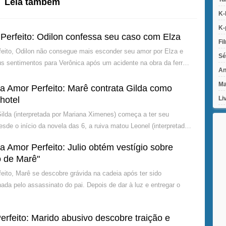
Leia também
K-
K-
erfeito: Odilon confessa seu caso com Elza
Fi
eito, Odilon não consegue mais esconder seu amor por Elza e
Sé
s sentimentos para Verônica após um acidente na obra da ferr…
An
Ma
 Amor Perfeito: Marê contrata Gilda como
Li
hotel
ilda (interpretada por Mariana Ximenes) começa a ter seu
sde o início da novela das 6, a ruiva matou Leonel (interpretad…
Amor Perfeito: Julio obtém vestígio sobre
o de Marê"
eito, Marê se descobre grávida na cadeia após ter sido
ada pelo assassinato do pai. Depois de dar à luz e entregar o
rfeito: Marido abusivo descobre traição e