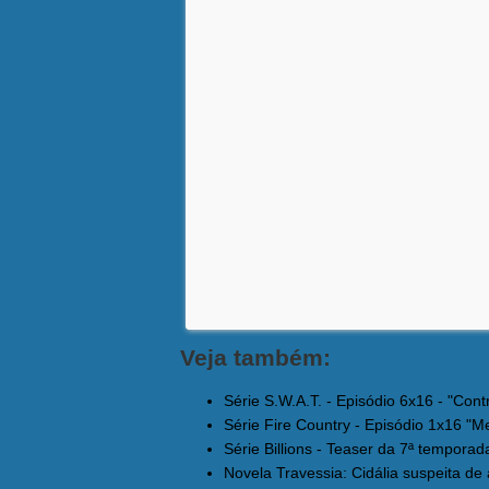
Veja também:
Série S.W.A.T. - Episódio 6x16 - "Cont
Série Fire Country - Episódio 1x16 "Meu
Série Billions - Teaser da 7ª temporada
Novela Travessia: Cidália suspeita de a