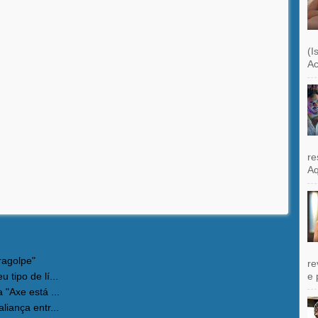
(I
Ac
re
Aq
ragolpe"
re
e 
 tipo de lí...
 "Axe está ...
liança entr...