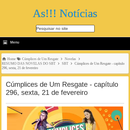
As!!! Notícias
Pesquisar no site
≡
-
Menu
🔍
Home
Cúmplices de Um Resgate
Novelas
RESUMO DAS NOVELAS DO SBT
SBT
Cúmplices de Um Resgate - capítulo
296, sexta, 21 de fevereiro
Cúmplices de Um Resgate - capítulo
296, sexta, 21 de fevereiro