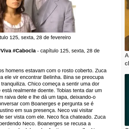
tulo 125, sexta, 28 de fevereiro
#Viva #Cabocla
- capítulo 125, sexta, 28 de
A
c
 os homens estavam com o rosto coberto. Zuca
l
ele vir encontrar Belinha. Bina se preocupa
tranquiliza. Chico começa a sentir uma dor
e está realmente doente. Tobias tenta dar um
m raiva dele e lhe dá um tapa, deixando-o
onversar com Boanerges e pergunta se é
tino em sua presença. Neco vai visitar
e ser vista com ele. Neco fica chateado. Zuca
r perdendo Neco. Boanerges se recusa a