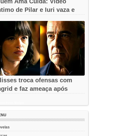
uem Ama Cuida: Vídeo
ntimo de Pilar e Iuri vaza e
hega à...
lisses troca ofensas com
ngrid e faz ameaça após
emissão em...
ent Posts Widget
ENU
velas
rcas