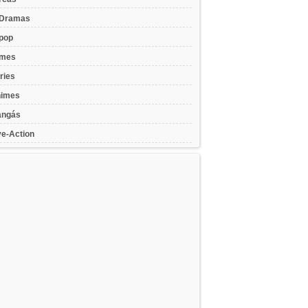
Dramas
pop
lmes
ries
imes
ngás
ve-Action