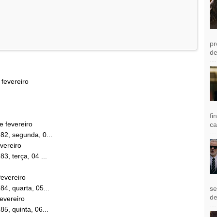
pr
de
 fevereiro
fi
e fevereiro
ca
82, segunda, 0...
evereiro
3, terça, 04 ...
fevereiro
4, quarta, 05...
se
de
fevereiro
5, quinta, 06...