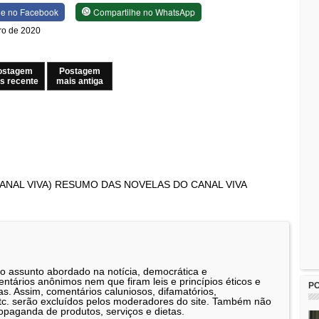
he no Facebook
Compartilhe no WhatsApp
iro de 2020
ostagem
Postagem
s recente
mais antiga
CANAL VIVA) RESUMO DAS NOVELAS DO CANAL VIVA
 o assunto abordado na notícia, democrática e
tários anônimos nem que firam leis e princípios éticos e
P
as. Assim, comentários caluniosos, difamatórios,
etc. serão excluídos pelos moderadores do site. Também não
opaganda de produtos, serviços e dietas.