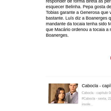
responder de forma direta às pe
esquecer Belinha. Pepa gosta d
Tobias garante a Generosa que va
bastante. Luís diz a Boanerges 
mandante da tocaia tenha sido 
que Macário ordenou a tocaia a
Boanerges.
Cabocla - capí
Cabocla - capítulo 
#Cabocla - sexta, 
insole…