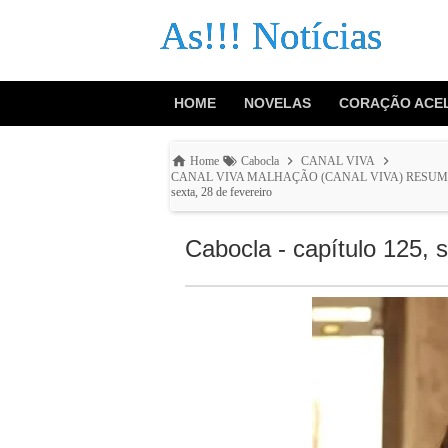
As!!! Notícias
HOME
NOVELAS
CORAÇÃO ACE
Home
Cabocla
CANAL VIVA
CANAL VIVA MALHAÇÃO (CANAL VIVA) RESUM
sexta, 28 de fevereiro
Cabocla - capítulo 125, s