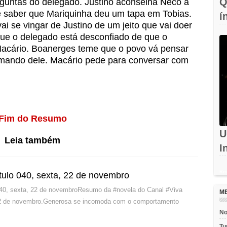
Q
rguntas do delegado. Justino aconselha Neco a
e saber que Mariquinha deu um tapa em Tobias.
í
i se vingar de Justino de um jeito que vai doer
c
que o delegado está desconfiado de que o
Macário. Boanerges teme que o povo vá pensar
 mando dele. Macário pede para conversar com
Fim do Resumo
U
Leia também
I
d
Rec
tulo 040, sexta, 22 de novembro
040, sexta, 22 de novembroResumo da #novela do Canal #Viva
M
22 de novembro.Generosa se incomoda com o comportamento
No
Tu