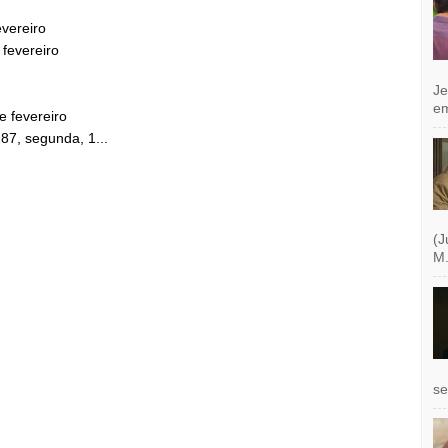
evereiro
 fevereiro
Je
e
e fevereiro
87, segunda, 1...
(J
M.
se