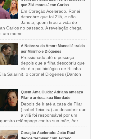
que Zilá matou Jean Carlos
Em Coração Acelerado, Ronei
descobre que foi Zilá, e não
Janete, quem tirou a vida de
an Carlos no passado. A revelação chega
m um mome...
A Nobreza do Amor: Manoel é traído
por Mirinho e Diógenes
Pressionado até o pescoço
depois que a filha descobriu que
ele é o pai biológico de Ritinha
úlia Salarini), o coronel Diógenes (Danton
..
Quem Ama Cuida: Adriana ameaça
Pilar e arrisca sua liberdade
Depois de ir até a casa de Pilar
(Isabel Teixeira) ao descobrir que
a vilã foi responsável por um
questro relâmpago contra sua mãe, Adr...
Coração Acelerado: João Raul
decide terminar com Agrado