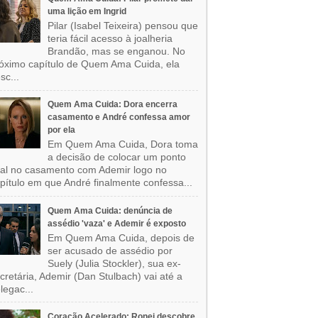
uma lição em Ingrid
Pilar (Isabel Teixeira) pensou que
teria fácil acesso à joalheria
Brandão, mas se enganou. No
óximo capítulo de Quem Ama Cuida, ela
sc...
Quem Ama Cuida: Dora encerra
casamento e André confessa amor
por ela
Em Quem Ama Cuida, Dora toma
a decisão de colocar um ponto
nal no casamento com Ademir logo no
pítulo em que André finalmente confessa...
Quem Ama Cuida: denúncia de
assédio 'vaza' e Ademir é exposto
Em Quem Ama Cuida, depois de
ser acusado de assédio por
Suely (Julia Stockler), sua ex-
cretária, Ademir (Dan Stulbach) vai até a
legac...
Coração Acelerado: Ronei descobre