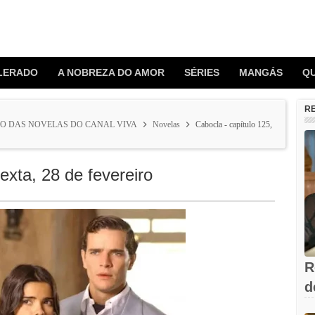
LERADO
A NOBREZA DO AMOR
SÉRIES
MANGÁS
Q
R
O DAS NOVELAS DO CANAL VIVA
Novelas
Cabocla - capítulo 125,
exta, 28 de fevereiro
R
d
V