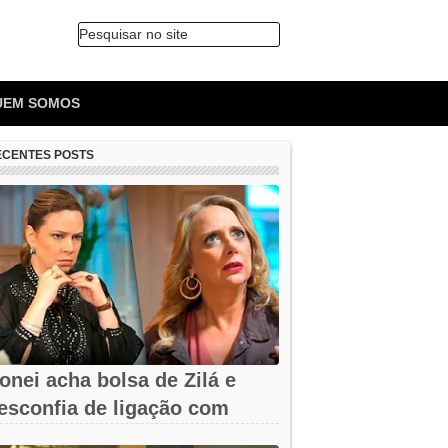
Pesquisar no site
🔍
UEM SOMOS
ECENTES POSTS
onei acha bolsa de Zilá e
esconfia de ligação com
erônica em...