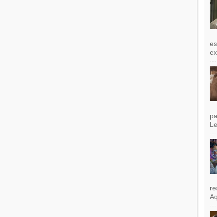
es
exi
pa
Le
re
Aq