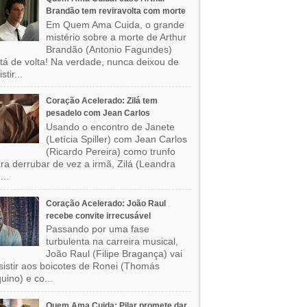
Brandão tem reviravolta com morte
Em Quem Ama Cuida, o grande
mistério sobre a morte de Arthur
Brandão (Antonio Fagundes)
tá de volta! Na verdade, nunca deixou de
stir...
Coração Acelerado: Zilá tem
pesadelo com Jean Carlos
Usando o encontro de Janete
(Letícia Spiller) com Jean Carlos
(Ricardo Pereira) como trunfo
ra derrubar de vez a irmã, Zilá (Leandra
...
Coração Acelerado: João Raul
recebe convite irrecusável
Passando por uma fase
turbulenta na carreira musical,
João Raul (Filipe Bragança) vai
sistir aos boicotes de Ronei (Thomás
uino) e co...
Quem Ama Cuida: Pilar promete dar