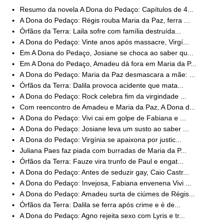
Resumo da novela A Dona do Pedaço: Capítulos de 4...
A Dona do Pedaço: Régis rouba Maria da Paz, ferra ...
Órfãos da Terra: Laila sofre com família destruída...
A Dona do Pedaço: Vinte anos após massacre, Virgí...
Em A Dona do Pedaço, Josiane se choca ao saber qu...
Em A Dona do Pedaço, Amadeu dá fora em Maria da P...
A Dona do Pedaço: Maria da Paz desmascara a mãe: ...
Órfãos da Terra: Dalila provoca acidente que mata...
A Dona do Pedaço: Rock celebra fim da virgindade ...
Com reencontro de Amadeu e Maria da Paz, A Dona d...
A Dona do Pedaço: Vivi cai em golpe de Fabiana e ...
A Dona do Pedaço: Josiane leva um susto ao saber ...
A Dona do Pedaço: Virgínia se apaixona por justic...
Juliana Paes faz piada com burradas de Maria da P...
Órfãos da Terra: Fauze vira trunfo de Paul e engat...
A Dona do Pedaço: Antes de seduzir gay, Caio Castr...
A Dona do Pedaço: Invejosa, Fabiana envenena Vivi ...
A Dona do Pedaço: Amadeu surta de ciúmes de Régis...
Órfãos da Terra: Dalila se ferra após crime e é de...
A Dona do Pedaço: Agno rejeita sexo com Lyris e tr...