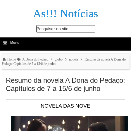
As!!! Notícias
Pesquisar no site
≡
-
Menu
🔍
Home
A Dona do Pedaço
globo
novela
Resumo da novela A Dona do
Pedaço: Capítulos de 7 a 15/6 de junho
Resumo da novela A Dona do Pedaço:
Capítulos de 7 a 15/6 de junho
NOVELA DAS NOVE