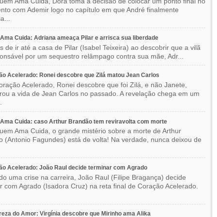
em Ama Cuida, Dora toma a decisão de colocar um ponto final no
to com Ademir logo no capítulo em que André finalmente
a...
ma Cuida: Adriana ameaça Pilar e arrisca sua liberdade
 de ir até a casa de Pilar (Isabel Teixeira) ao descobrir que a vilã
ponsável por um sequestro relâmpago contra sua mãe, Adr...
o Acelerado: Ronei descobre que Zilá matou Jean Carlos
ração Acelerado, Ronei descobre que foi Zilá, e não Janete,
rou a vida de Jean Carlos no passado. A revelação chega em um
.
Ama Cuida: caso Arthur Brandão tem reviravolta com morte
em Ama Cuida, o grande mistério sobre a morte de Arthur
 (Antonio Fagundes) está de volta! Na verdade, nunca deixou de
o Acelerado: João Raul decide terminar com Agrado
do uma crise na carreira, João Raul (Filipe Bragança) decide
r com Agrado (Isadora Cruz) na reta final de Coração Acelerado.
eza do Amor: Virgínia descobre que Mirinho ama Alika