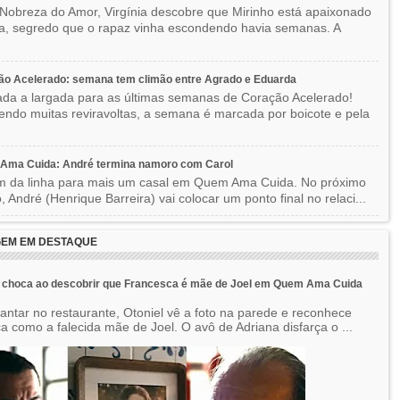
Nobreza do Amor, Virgínia descobre que Mirinho está apaixonado
ka, segredo que o rapaz vinha escondendo havia semanas. A
ão Acelerado: semana tem climão entre Agrado e Eduarda
ada a largada para as últimas semanas de Coração Acelerado!
ndo muitas reviravoltas, a semana é marcada por boicote e pela
Ama Cuida: André termina namoro com Carol
im da linha para mais um casal em Quem Ama Cuida. No próximo
o, André (Henrique Barreira) vai colocar um ponto final no relaci...
EM EM DESTAQUE
e choca ao descobrir que Francesca é mãe de Joel em Quem Ama Cuida
jantar no restaurante, Otoniel vê a foto na parede e reconhece
a como a falecida mãe de Joel. O avô de Adriana disfarça o ...