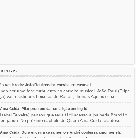
R POSTS
o Acelerado: João Raul recebe convite irrecusável
ndo por uma fase turbulenta na carreira musical, João Raul (Filipe
a) vai resistir aos boicotes de Ronei (Thomás Aquino) e co...
ma Cuida: Pilar promete dar uma lição em Ingrid
(Isabel Teixeira) pensou que teria fácil acesso à joalheria Brandão,
enganou. No próximo capítulo de Quem Ama Cuida, ela desc...
Ama Cuida: Dora encerra casamento e André confessa amor por ela