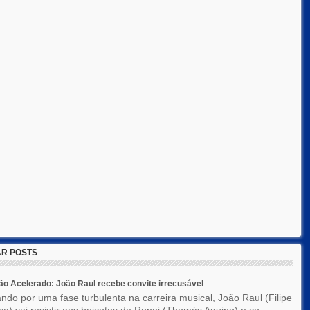
R POSTS
o Acelerado: João Raul recebe convite irrecusável
ndo por uma fase turbulenta na carreira musical, João Raul (Filipe
a) vai resistir aos boicotes de Ronei (Thomás Aquino) e co...