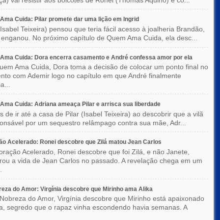
ma Cuida: Pilar promete dar uma lição em Ingrid
(Isabel Teixeira) pensou que teria fácil acesso à joalheria Brandão,
enganou. No próximo capítulo de Quem Ama Cuida, ela desc...
Ama Cuida: Dora encerra casamento e André confessa amor por ela
em Ama Cuida, Dora toma a decisão de colocar um ponto final no
to com Ademir logo no capítulo em que André finalmente
a...
ma Cuida: Adriana ameaça Pilar e arrisca sua liberdade
 de ir até a casa de Pilar (Isabel Teixeira) ao descobrir que a vilã
ponsável por um sequestro relâmpago contra sua mãe, Adr...
o Acelerado: Ronei descobre que Zilá matou Jean Carlos
ração Acelerado, Ronei descobre que foi Zilá, e não Janete,
rou a vida de Jean Carlos no passado. A revelação chega em um
.
eza do Amor: Virgínia descobre que Mirinho ama Alika
Nobreza do Amor, Virgínia descobre que Mirinho está apaixonado
ka, segredo que o rapaz vinha escondendo havia semanas. A