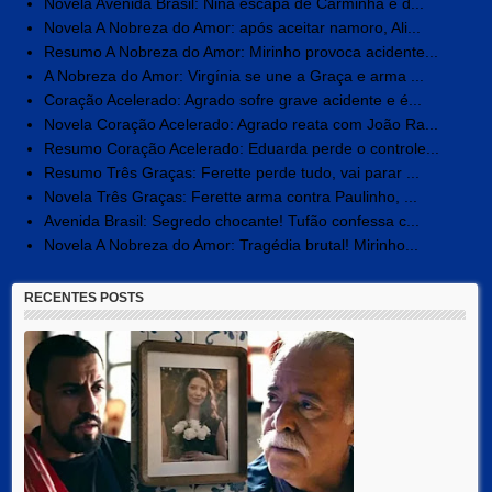
Novela Avenida Brasil: Nina escapa de Carminha e d...
Novela A Nobreza do Amor: após aceitar namoro, Ali...
Resumo A Nobreza do Amor: Mirinho provoca acidente...
A Nobreza do Amor: Virgínia se une a Graça e arma ...
Coração Acelerado: Agrado sofre grave acidente e é...
Novela Coração Acelerado: Agrado reata com João Ra...
Resumo Coração Acelerado: Eduarda perde o controle...
Resumo Três Graças: Ferette perde tudo, vai parar ...
Novela Três Graças: Ferette arma contra Paulinho, ...
Avenida Brasil: Segredo chocante! Tufão confessa c...
Novela A Nobreza do Amor: Tragédia brutal! Mirinho...
RECENTES POSTS