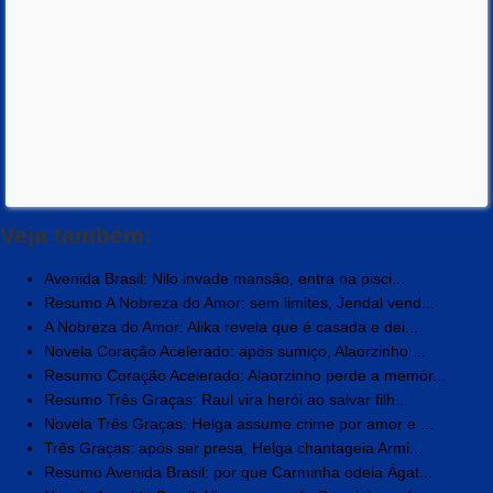
Veja também:
Avenida Brasil: Nilo invade mansão, entra na pisci...
Resumo A Nobreza do Amor: sem limites, Jendal vend...
A Nobreza do Amor: Alika revela que é casada e dei...
Novela Coração Acelerado: após sumiço, Alaorzinho ...
Resumo Coração Acelerado: Alaorzinho perde a memór...
Resumo Três Graças: Raul vira herói ao salvar filh...
Novela Três Graças: Helga assume crime por amor e ...
Três Graças: após ser presa, Helga chantageia Armi...
Resumo Avenida Brasil: por que Carminha odeia Ágat...