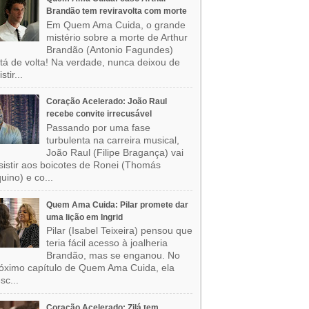
Brandão tem reviravolta com morte
Em Quem Ama Cuida, o grande
mistério sobre a morte de Arthur
Brandão (Antonio Fagundes)
tá de volta! Na verdade, nunca deixou de
stir...
Coração Acelerado: João Raul
recebe convite irrecusável
Passando por uma fase
turbulenta na carreira musical,
João Raul (Filipe Bragança) vai
sistir aos boicotes de Ronei (Thomás
uino) e co...
Quem Ama Cuida: Pilar promete dar
uma lição em Ingrid
Pilar (Isabel Teixeira) pensou que
teria fácil acesso à joalheria
Brandão, mas se enganou. No
óximo capítulo de Quem Ama Cuida, ela
sc...
Coração Acelerado: Zilá tem