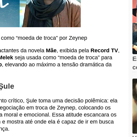
 como “moeda de troca” por Zeynep
ctantes da novela
Mãe
, exibida pela
Record TV
,
Melek
seja usada como “moeda de troca” para
E
p
, elevando ao máximo a tensão dramática da
c
e
Şule
to crítico, Şule toma uma decisão polêmica: ela
egociação em troca de Zeynep, colocando os
 moral e emocional. Essa atitude escancara os
m e mostra até onde ela é capaz de ir em busca
ança.