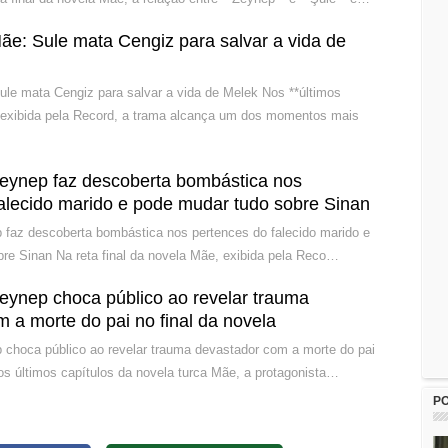
ãe: Sule mata Cengiz para salvar a vida de
ule mata Cengiz para salvar a vida de Melek Nos **últimos
 exibida pela Record, a trama alcança um dos momentos mais
eynep faz descoberta bombástica nos
alecido marido e pode mudar tudo sobre Sinan
faz descoberta bombástica nos pertences do falecido marido e
re Sinan Na reta final da novela Mãe, exibida pela Reco…
eynep choca público ao revelar trauma
 a morte do pai no final da novela
choca público ao revelar trauma devastador com a morte do pai
Nos últimos capítulos da novela turca Mãe, a protagonista…
P