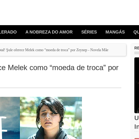
LERADO
A NOBREZA DO AMOR
SÉRIES
MANGÁS
Q
R
tal! Şule oferece Melek como “moeda de troca” por Zeynep - Novela Mãe
ece Melek como “moeda de troca” por
U
I
d