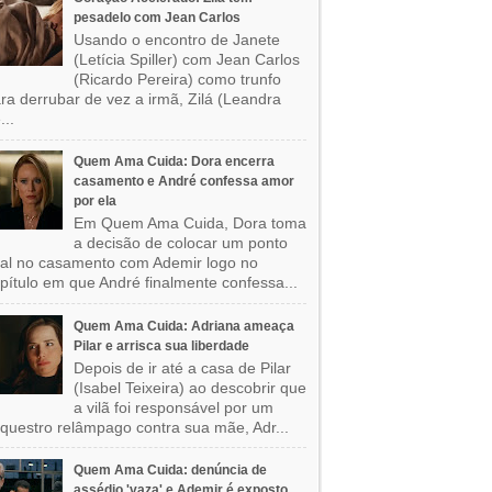
pesadelo com Jean Carlos
Usando o encontro de Janete
(Letícia Spiller) com Jean Carlos
(Ricardo Pereira) como trunfo
ra derrubar de vez a irmã, Zilá (Leandra
...
Quem Ama Cuida: Dora encerra
casamento e André confessa amor
por ela
Em Quem Ama Cuida, Dora toma
a decisão de colocar um ponto
nal no casamento com Ademir logo no
pítulo em que André finalmente confessa...
Quem Ama Cuida: Adriana ameaça
Pilar e arrisca sua liberdade
Depois de ir até a casa de Pilar
(Isabel Teixeira) ao descobrir que
a vilã foi responsável por um
questro relâmpago contra sua mãe, Adr...
Quem Ama Cuida: denúncia de
assédio 'vaza' e Ademir é exposto