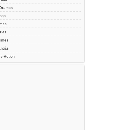
Dramas
pop
lmes
ries
imes
ngás
ve-Action