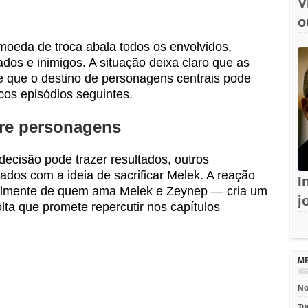
V
o
e
oeda de troca abala todos os envolvidos,
ados e inimigos. A situação deixa claro que as
e que o destino de personagens centrais pode
cos episódios seguintes.
tre personagens
ecisão pode trazer resultados, outros
ados com a ideia de sacrificar Melek. A reação
I
almente de quem ama Melek e Zeynep — cria um
j
ta que promete repercutir nos capítulos
c
Rec
M
No
Tu