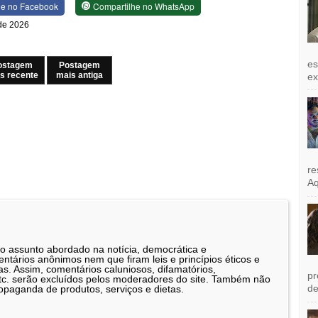
he no Facebook
Compartilhe no WhatsApp
 de 2026
es
ostagem
Postagem
s recente
mais antiga
exi
re
Aq
 o assunto abordado na notícia, democrática e
tários anônimos nem que firam leis e princípios éticos e
as. Assim, comentários caluniosos, difamatórios,
pr
etc. serão excluídos pelos moderadores do site. Também não
de
opaganda de produtos, serviços e dietas.