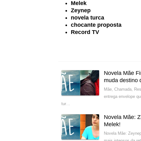
Melek
Zeynep
novela turca
chocante proposta
Record TV
Novela Mãe Fi
muda destino 
Mãe, Chamada, Resu
entrega envelope q
tur…
Novela Mãe: Z
Melek!
Novela Mãe: Zeynep
mais intensos da ret