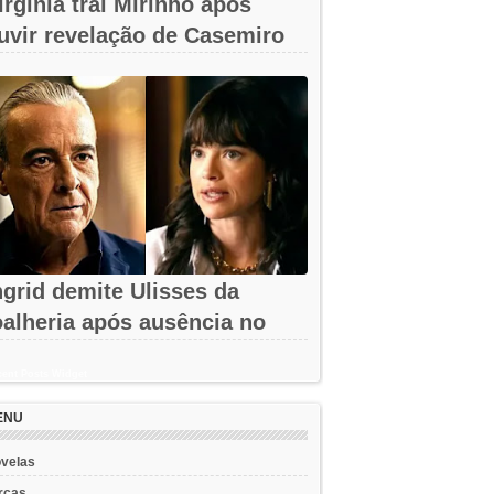
irgínia trai Mirinho após
uvir revelação de Casemiro
m A...
ngrid demite Ulisses da
oalheria após ausência no
assino em...
ent Posts Widget
ENU
velas
rcas