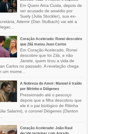
Em Quem Ama Cuida, depois de
ser acusado de assédio por
Suely (Julia Stockler), sua ex-
cretária, Ademir (Dan Stulbach) vai até a
legac...
Coração Acelerado: Ronei descobre
que Zilá matou Jean Carlos
Em Coração Acelerado, Ronei
descobre que foi Zilá, e não
Janete, quem tirou a vida de
an Carlos no passado. A revelação chega
m um mome...
A Nobreza do Amor: Manoel é traído
por Mirinho e Diógenes
Pressionado até o pescoço
depois que a filha descobriu que
ele é o pai biológico de Ritinha
úlia Salarini), o coronel Diógenes (Danton
..
Coração Acelerado: João Raul
decide terminar com Agrado