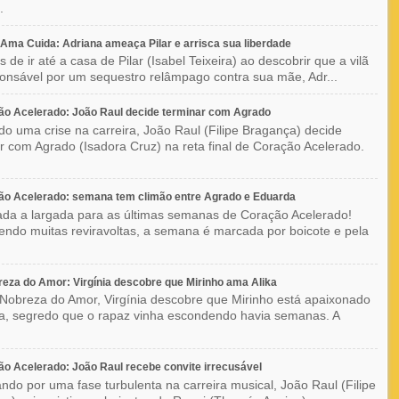
.
ma Cuida: Adriana ameaça Pilar e arrisca sua liberdade
 de ir até a casa de Pilar (Isabel Teixeira) ao descobrir que a vilã
ponsável por um sequestro relâmpago contra sua mãe, Adr...
o Acelerado: João Raul decide terminar com Agrado
do uma crise na carreira, João Raul (Filipe Bragança) decide
r com Agrado (Isadora Cruz) na reta final de Coração Acelerado.
ão Acelerado: semana tem climão entre Agrado e Eduarda
ada a largada para as últimas semanas de Coração Acelerado!
ndo muitas reviravoltas, a semana é marcada por boicote e pela
eza do Amor: Virgínia descobre que Mirinho ama Alika
Nobreza do Amor, Virgínia descobre que Mirinho está apaixonado
ka, segredo que o rapaz vinha escondendo havia semanas. A
o Acelerado: João Raul recebe convite irrecusável
ndo por uma fase turbulenta na carreira musical, João Raul (Filipe