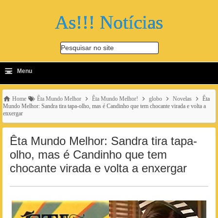
As!!! Notícias
Pesquisar no site
≡
-
Menu
🔍
Home
Êta Mundo Melhor
Êta Mundo Melhor!
globo
Novelas
Êta
Mundo Melhor: Sandra tira tapa-olho, mas é Candinho que tem chocante virada e volta a
enxergar
Êta Mundo Melhor: Sandra tira tapa-
olho, mas é Candinho que tem
chocante virada e volta a enxergar