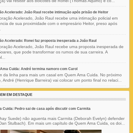
a) vai resistir aos boicotes de Ronei (Thomás Aquino) e co...
o Acelerado: João Raul recebe intimação após prisão de Heitor
ração Acelerado, João Raul recebe uma intimação policial em
ncia de sua proximidade com o empresário Heitor, preso após
.
o Acelerado: Ronei faz proposta inesperada a João Raul
ração Acelerado, João Raul recebe uma proposta inesperada de
oares, que pode transformar os rumos de sua carreira. A
l...
Ama Cuida: André termina namoro com Carol
im da linha para mais um casal em Quem Ama Cuida. No próximo
o, André (Henrique Barreira) vai colocar um ponto final no relaci...
EM EM DESTAQUE
Cuida: Pedro sai de casa após discutir com Carmita
hay Suede) não aguenta mais Carmita (Deborah Evelyn) defender
Dan Stulbach). Em mais um capítulo de Quem Ama Cuida, os doi...