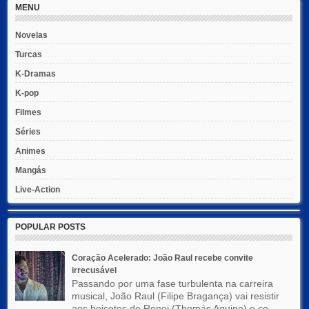
MENU
Novelas
Turcas
K-Dramas
K-pop
Filmes
Séries
Animes
Mangás
Live-Action
POPULAR POSTS
Coração Acelerado: João Raul recebe convite
irrecusável
Passando por uma fase turbulenta na carreira
musical, João Raul (Filipe Bragança) vai resistir
aos boicotes de Ronei (Thomás Aquino) e co...