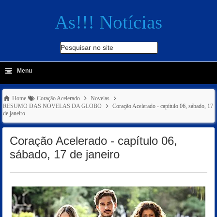
As!!! Notícias
Pesquisar no site
≡
-
Menu
🔍
Home
Coração Acelerado
Novelas
RESUMO DAS NOVELAS DA GLOBO
Coração Acelerado - capítulo 06, sábado, 17
de janeiro
Coração Acelerado - capítulo 06,
sábado, 17 de janeiro