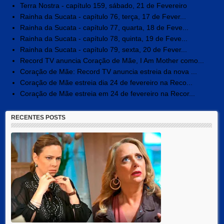
Terra Nostra - capítulo 159, sábado, 21 de Fevereiro
Rainha da Sucata - capítulo 76, terça, 17 de Fever...
Rainha da Sucata - capítulo 77, quarta, 18 de Feve...
Rainha da Sucata - capítulo 78, quinta, 19 de Feve...
Rainha da Sucata - capítulo 79, sexta, 20 de Fever...
Record TV anuncia Coração de Mãe, I Am Mother como...
Coração de Mãe: Record TV anuncia estreia da nova ...
Coração de Mãe estreia dia 24 de fevereiro na Reco...
Coração de Mãe estreia em 24 de fevereiro na Recor...
RECENTES POSTS