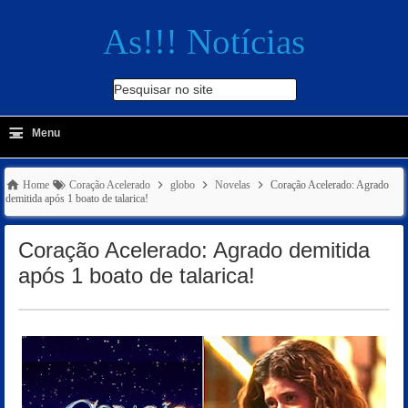
As!!! Notícias
Pesquisar no site
≡
-
Menu
🔍
Home
Coração Acelerado
globo
Novelas
Coração Acelerado: Agrado
demitida após 1 boato de talarica!
Coração Acelerado: Agrado demitida
após 1 boato de talarica!