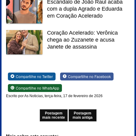
Escândalo de João Raul acaba
com a dupla Agrado e Eduarda
em Coração Acelerado
Coração Acelerado: Verônica
chega ao Zuzanete e acusa
Janete de assassina
Compartilhe no Twitter
Compartilhe no Facebook
Compartilhe no WhatsApp
Escrito por As Noticias, terça-feira, 17 de fevereiro de 2026
Postagem
Postagem
mais recente
mais antiga
Mais sobre este assunto: