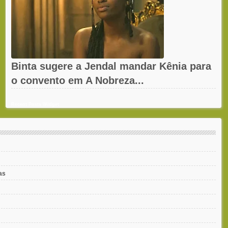
Binta sugere a Jendal mandar Kênia para
o convento em A Nobreza...
Recent Posts Widget
as