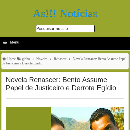
As!!! Notícias
Pesquisar no site
≡
-
Menu
🔍
Home
globo
Novelas
Renascer
Novela Renascer: Bento Assume Papel
de Justiceiro e Derrota Egídio
Novela Renascer: Bento Assume
Papel de Justiceiro e Derrota Egídio