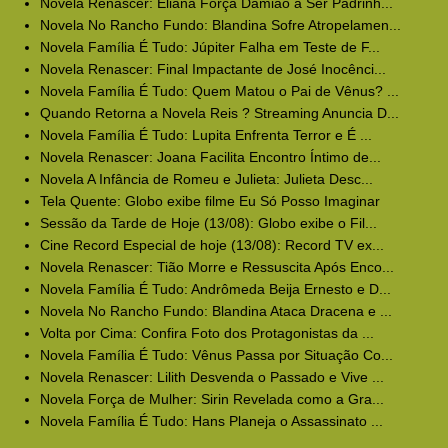
Novela Renascer: Eliana Força Damião a Ser Padrinh...
Novela No Rancho Fundo: Blandina Sofre Atropelamen...
Novela Família É Tudo: Júpiter Falha em Teste de F...
Novela Renascer: Final Impactante de José Inocênci...
Novela Família É Tudo: Quem Matou o Pai de Vênus? ...
Quando Retorna a Novela Reis ? Streaming Anuncia D...
Novela Família É Tudo: Lupita Enfrenta Terror e É ...
Novela Renascer: Joana Facilita Encontro Íntimo de...
Novela A Infância de Romeu e Julieta: Julieta Desc...
Tela Quente: Globo exibe filme Eu Só Posso Imaginar
Sessão da Tarde de Hoje (13/08): Globo exibe o Fil...
Cine Record Especial de hoje (13/08): Record TV ex...
Novela Renascer: Tião Morre e Ressuscita Após Enco...
Novela Família É Tudo: Andrômeda Beija Ernesto e D...
Novela No Rancho Fundo: Blandina Ataca Dracena e ...
Volta por Cima: Confira Foto dos Protagonistas da ...
Novela Família É Tudo: Vênus Passa por Situação Co...
Novela Renascer: Lilith Desvenda o Passado e Vive ...
Novela Força de Mulher: Sirin Revelada como a Gra...
Novela Família É Tudo: Hans Planeja o Assassinato ...