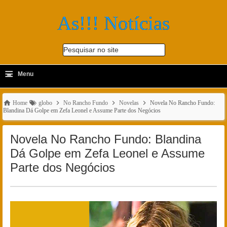
As!!! Notícias
Pesquisar no site
≡
-
Menu
🔍
Home
globo
No Rancho Fundo
Novelas
Novela No Rancho Fundo:
Blandina Dá Golpe em Zefa Leonel e Assume Parte dos Negócios
Novela No Rancho Fundo: Blandina
Dá Golpe em Zefa Leonel e Assume
Parte dos Negócios