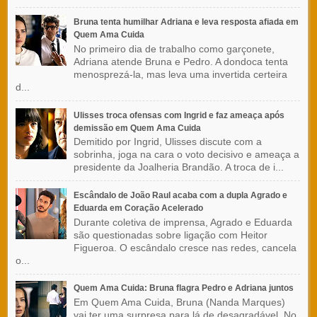
Bruna tenta humilhar Adriana e leva resposta afiada em
Quem Ama Cuida
No primeiro dia de trabalho como garçonete,
Adriana atende Bruna e Pedro. A dondoca tenta
menosprezá-la, mas leva uma invertida certeira
d...
Ulisses troca ofensas com Ingrid e faz ameaça após
demissão em Quem Ama Cuida
Demitido por Ingrid, Ulisses discute com a
sobrinha, joga na cara o voto decisivo e ameaça a
presidente da Joalheria Brandão. A troca de i...
Escândalo de João Raul acaba com a dupla Agrado e
Eduarda em Coração Acelerado
Durante coletiva de imprensa, Agrado e Eduarda
são questionadas sobre ligação com Heitor
Figueroa. O escândalo cresce nas redes, cancela
o...
Quem Ama Cuida: Bruna flagra Pedro e Adriana juntos
Em Quem Ama Cuida, Bruna (Nanda Marques)
vai ter uma surpresa para lá de desagradável. No