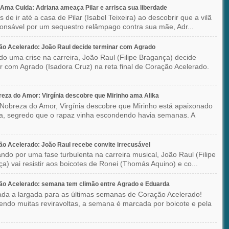
ma Cuida: Adriana ameaça Pilar e arrisca sua liberdade
 de ir até a casa de Pilar (Isabel Teixeira) ao descobrir que a vilã
ponsável por um sequestro relâmpago contra sua mãe, Adr...
o Acelerado: João Raul decide terminar com Agrado
do uma crise na carreira, João Raul (Filipe Bragança) decide
r com Agrado (Isadora Cruz) na reta final de Coração Acelerado.
eza do Amor: Virgínia descobre que Mirinho ama Alika
Nobreza do Amor, Virgínia descobre que Mirinho está apaixonado
ka, segredo que o rapaz vinha escondendo havia semanas. A
o Acelerado: João Raul recebe convite irrecusável
ndo por uma fase turbulenta na carreira musical, João Raul (Filipe
a) vai resistir aos boicotes de Ronei (Thomás Aquino) e co...
ão Acelerado: semana tem climão entre Agrado e Eduarda
ada a largada para as últimas semanas de Coração Acelerado!
ndo muitas reviravoltas, a semana é marcada por boicote e pela