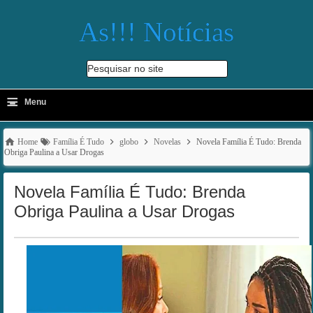
As!!! Notícias
Pesquisar no site
≡
-
Menu
🔍
Home
Família É Tudo
globo
Novelas
Novela Família É Tudo: Brenda
Obriga Paulina a Usar Drogas
Novela Família É Tudo: Brenda
Obriga Paulina a Usar Drogas