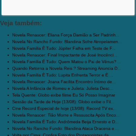
Veja também:
Novela Renascer: Eliana Força Damião a Ser Padrinh...
Novela No Rancho Fundo: Blandina Sofre Atropelamen...
Novela Família É Tudo: Júpiter Falha em Teste de F...
Novela Renascer: Final Impactante de José Inocênci...
Novela Família É Tudo: Quem Matou o Pai de Vênus? ...
Quando Retorna a Novela Reis ? Streaming Anuncia D...
Novela Família É Tudo: Lupita Enfrenta Terror e É ...
Novela Renascer: Joana Facilita Encontro Íntimo de...
Novela A Infância de Romeu e Julieta: Julieta Desc...
Tela Quente: Globo exibe filme Eu Só Posso Imaginar
Sessão da Tarde de Hoje (13/08): Globo exibe o Fil...
Cine Record Especial de hoje (13/08): Record TV ex...
Novela Renascer: Tião Morre e Ressuscita Após Enco...
Novela Família É Tudo: Andrômeda Beija Ernesto e D...
Novela No Rancho Fundo: Blandina Ataca Dracena e ...
Volta por Cima: Confira Foto dos Protagonistas da ...