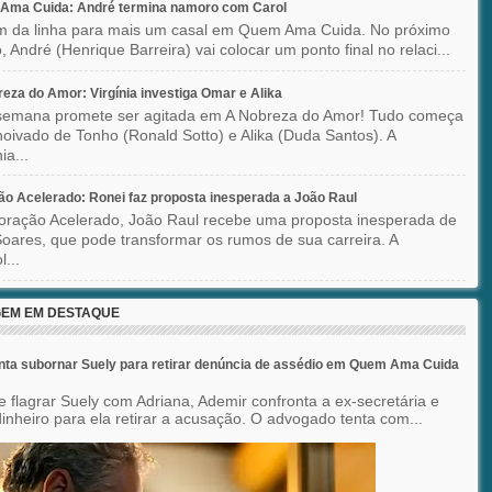
Ama Cuida: André termina namoro com Carol
im da linha para mais um casal em Quem Ama Cuida. No próximo
o, André (Henrique Barreira) vai colocar um ponto final no relaci...
eza do Amor: Virgínia investiga Omar e Alika
semana promete ser agitada em A Nobreza do Amor! Tudo começa
oivado de Tonho (Ronald Sotto) e Alika (Duda Santos). A
ia...
o Acelerado: Ronei faz proposta inesperada a João Raul
ração Acelerado, João Raul recebe uma proposta inesperada de
oares, que pode transformar os rumos de sua carreira. A
l...
EM EM DESTAQUE
nta subornar Suely para retirar denúncia de assédio em Quem Ama Cuida
e flagrar Suely com Adriana, Ademir confronta a ex-secretária e
inheiro para ela retirar a acusação. O advogado tenta com...