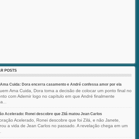
R POSTS
Ama Cuida: Dora encerra casamento e André confessa amor por ela
em Ama Cuida, Dora toma a decisão de colocar um ponto final no
to com Ademir logo no capítulo em que André finalmente
a...
o Acelerado: Ronei descobre que Zilá matou Jean Carlos
ração Acelerado, Ronei descobre que foi Zilá, e não Janete,
rou a vida de Jean Carlos no passado. A revelação chega em um
.