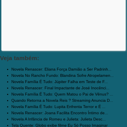
Veja também:
Novela Renascer: Eliana Força Damião a Ser Padrinh...
Novela No Rancho Fundo: Blandina Sofre Atropelamen...
Novela Família É Tudo: Júpiter Falha em Teste de F...
Novela Renascer: Final Impactante de José Inocênci...
Novela Família É Tudo: Quem Matou o Pai de Vênus? ...
Quando Retorna a Novela Reis ? Streaming Anuncia D...
Novela Família É Tudo: Lupita Enfrenta Terror e É ...
Novela Renascer: Joana Facilita Encontro Íntimo de...
Novela A Infância de Romeu e Julieta: Julieta Desc...
Tela Quente: Globo exibe filme Eu Só Posso Imaginar