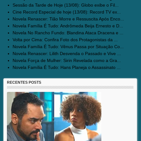
Sessão da Tarde de Hoje (13/08): Globo exibe o Fil...
Cine Record Especial de hoje (13/08): Record TV ex...
Novela Renascer: Tião Morre e Ressuscita Após Enco...
Novela Família É Tudo: Andrômeda Beija Ernesto e D...
Novela No Rancho Fundo: Blandina Ataca Dracena e ...
Volta por Cima: Confira Foto dos Protagonistas da ...
Novela Família É Tudo: Vênus Passa por Situação Co...
Novela Renascer: Lilith Desvenda o Passado e Vive ...
Novela Força de Mulher: Sirin Revelada como a Gra...
Novela Família É Tudo: Hans Planeja o Assassinato ...
RECENTES POSTS