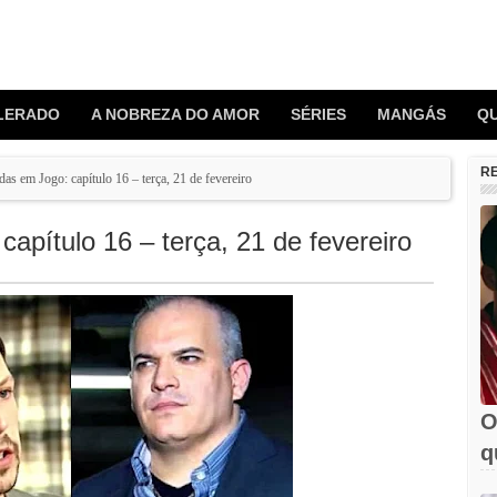
LERADO
A NOBREZA DO AMOR
SÉRIES
MANGÁS
Q
R
s em Jogo: capítulo 16 – terça, 21 de fevereiro
pítulo 16 – terça, 21 de fevereiro
O
q
e