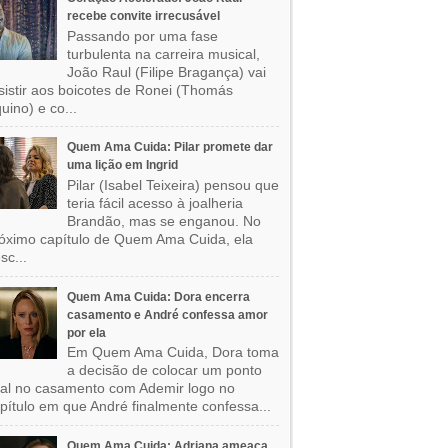
recebe convite irrecusável
Passando por uma fase
turbulenta na carreira musical,
João Raul (Filipe Bragança) vai
sistir aos boicotes de Ronei (Thomás
uino) e co...
Quem Ama Cuida: Pilar promete dar
uma lição em Ingrid
Pilar (Isabel Teixeira) pensou que
teria fácil acesso à joalheria
Brandão, mas se enganou. No
óximo capítulo de Quem Ama Cuida, ela
sc...
Quem Ama Cuida: Dora encerra
casamento e André confessa amor
por ela
Em Quem Ama Cuida, Dora toma
a decisão de colocar um ponto
nal no casamento com Ademir logo no
pítulo em que André finalmente confessa...
Quem Ama Cuida: Adriana ameaça