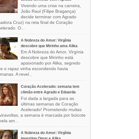
Vivendo uma crise na carreira,
João Raul (Filipe Bragança)
decide terminar com Agrado
sadora Cruz) na reta final de Coração
elerado. O...
A Nobreza do Amor: Virgínia
descobre que Mirinho ama Alika
Em A Nobreza do Amor, Virgínia
descobre que Mirinho está
apaixonado por Alika, segredo
e o rapaz vinha escondendo havia
manas. A revel...
Coração Acelerado: semana tem
climão entre Agrado e Eduarda
Foi dada a largada para as
últimas semanas de Coração
Acelerado! Prometendo muitas
viravoltas, a semana é marcada por boicote
pela am...
A Nobreza do Amor: Virgínia
investiga Omar e Alika