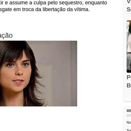
V
ir e assume a culpa pelo sequestro, enquanto
S
sgate em troca da libertação da vítima.
O
uação
P
B
e
Rec
M
No
Tu