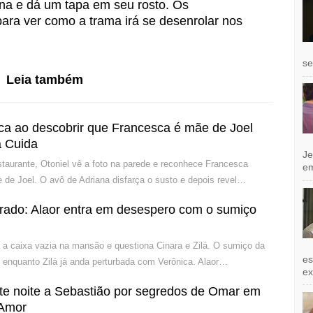
ina e dá um tapa em seu rosto. Os
para ver como a trama irá se desenrolar nos
se
Leia também
ca ao descobrir que Francesca é mãe de Joel
 Cuida
Je
estaurante, Otoniel vê a foto na parede e reconhece Francesca
e
 de Joel. O avô de Adriana disfarça o susto e depois revel…
rado: Alaor entra em desespero com o sumiço
a a caixa vazia na mansão e questiona Cinara e Zilá. O sumiço da
es
 enquanto Zilá já anda perturbada com Verônica. Alaor…
exi
ete noite a Sebastião por segredos de Omar em
 Amor