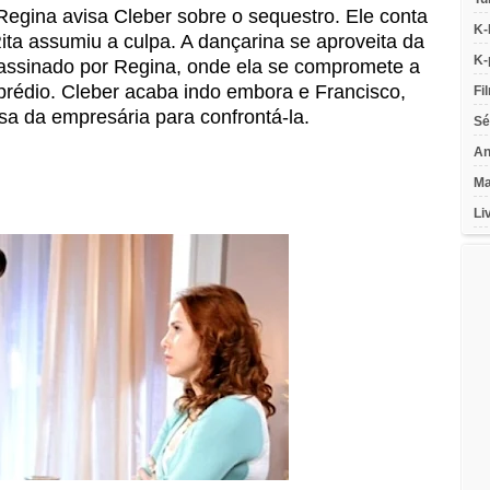
Regina avisa Cleber sobre o sequestro. Ele conta
K-
Rita assumiu a culpa. A dançarina se aproveita da
K-
assinado por Regina, onde ela se compromete a
prédio. Cleber acaba indo embora e Francisco,
Fi
asa da empresária para confrontá-la.
Sé
An
Ma
Li