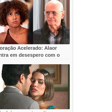
oração Acelerado: Alaor
ntra em desespero com o
umiço da arma!