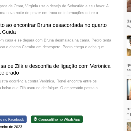
ada de Omar, Virgínia usa o desejo de Sebastião a seu favor. A
uma nova noite de prazer em troca de informações sobre a …
(I
sto ao encontrar Bruna desacordada no quarto
Ac
 Cuida
m casa e se depara com Bruna desmaiada na cama. Pedro tenta
sso e chama Carmita em desespero. Pedro chega e acha que
qu
sa de Zilá e desconfia de ligação com Verônica
se
celerado
istra ocorrência contra Verônica, Ronei encontra entre os
a bolsa que Zilá usou no desfalque. O empresário passa a
re
e 
he no Facebook
Compartilhe no WhatsApp
vereiro de 2023