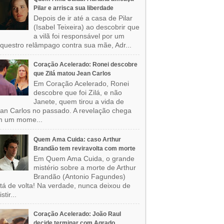
Pilar e arrisca sua liberdade
Depois de ir até a casa de Pilar
(Isabel Teixeira) ao descobrir que
a vilã foi responsável por um
questro relâmpago contra sua mãe, Adr...
Coração Acelerado: Ronei descobre
que Zilá matou Jean Carlos
Em Coração Acelerado, Ronei
descobre que foi Zilá, e não
Janete, quem tirou a vida de
an Carlos no passado. A revelação chega
m um mome...
Quem Ama Cuida: caso Arthur
Brandão tem reviravolta com morte
Em Quem Ama Cuida, o grande
mistério sobre a morte de Arthur
Brandão (Antonio Fagundes)
tá de volta! Na verdade, nunca deixou de
stir...
Coração Acelerado: João Raul
decide terminar com Agrado