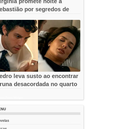
irgínia promete noite a
ebastião por segredos de
mar em A...
edro leva susto ao encontrar
runa desacordada no quarto
m...
ent Posts Widget
ENU
velas
rcas