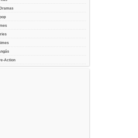
Dramas
pop
lmes
ries
imes
ngás
ve-Action