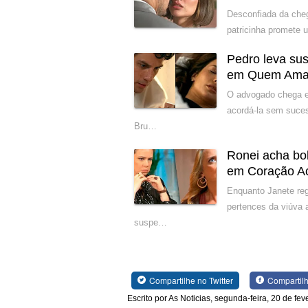
Desconfiada da cheg
patricinha promete 
Pedro leva su
em Quem Ama
O advogado chega e
acordá-la sem suce
Bru…
Ronei acha bol
em Coração A
Enquanto Janete reg
pertences da viúva 
suspe…
Compartilhe no Twitter
Compartil
Escrito por As Noticias, segunda-feira, 20 de fe