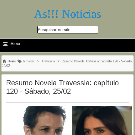
As!!! Notícias
Pesquisar no site
≡
-
Menu
🔍
Home
Novelas
Travessia
Resumo Novela Travessia: capítulo 120 - Sábado,
25/02
Resumo Novela Travessia: capítulo
120 - Sábado, 25/02