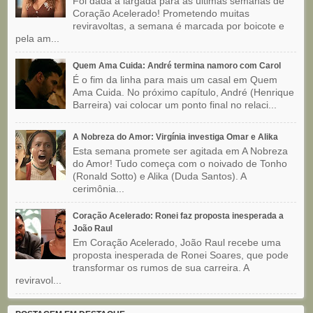
Foi dada a largada para as últimas semanas de
Coração Acelerado! Prometendo muitas
reviravoltas, a semana é marcada por boicote e
pela am...
Quem Ama Cuida: André termina namoro com Carol
É o fim da linha para mais um casal em Quem
Ama Cuida. No próximo capítulo, André (Henrique
Barreira) vai colocar um ponto final no relaci...
A Nobreza do Amor: Virgínia investiga Omar e Alika
Esta semana promete ser agitada em A Nobreza
do Amor! Tudo começa com o noivado de Tonho
(Ronald Sotto) e Alika (Duda Santos). A
cerimônia...
Coração Acelerado: Ronei faz proposta inesperada a
João Raul
Em Coração Acelerado, João Raul recebe uma
proposta inesperada de Ronei Soares, que pode
transformar os rumos de sua carreira. A
reviravol...