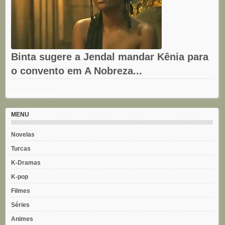
Binta sugere a Jendal mandar Kênia para
o convento em A Nobreza...
Recent Posts Widget
MENU
Novelas
Turcas
K-Dramas
K-pop
Filmes
Séries
Animes