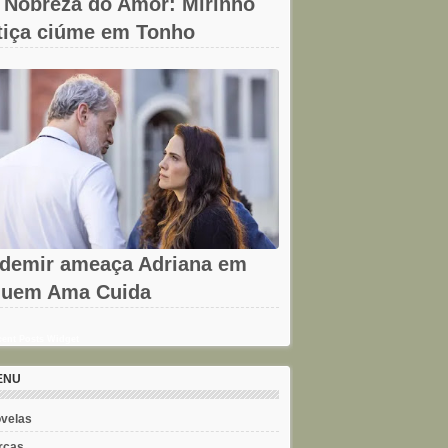
 Nobreza do Amor: Mirinho
tiça ciúme em Tonho
demir ameaça Adriana em
uem Ama Cuida
ent Posts Widget
ENU
velas
rcas