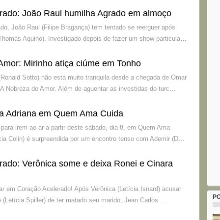
rado: João Raul humilha Agrado em almoço
o, João Raul (Filipe Bragança) tem tentado se reerguer após
Thomás Aquino). Investigado depois de fazer um show particula…
Amor: Mirinho atiça ciúme em Tonho
Ronald Sotto) não está muito tranquila desde a chegada de Omar
A Nobreza do Amor. Além de aguentar as investidas do turc…
a Adriana em Quem Ama Cuida
para irem ao ar a partir deste sábado, dia 8, em Quem Ama
ícia Colin) é surpreendida por um encontro tenso com Ademir (D…
rado: Verônica some e deixa Ronei e Cinara
ar em Coração Acelerado! Após Verônica (Letícia Isnard) acusar
P
 (Letícia Spiller) de ter matado seu marido, Jean Carlos …