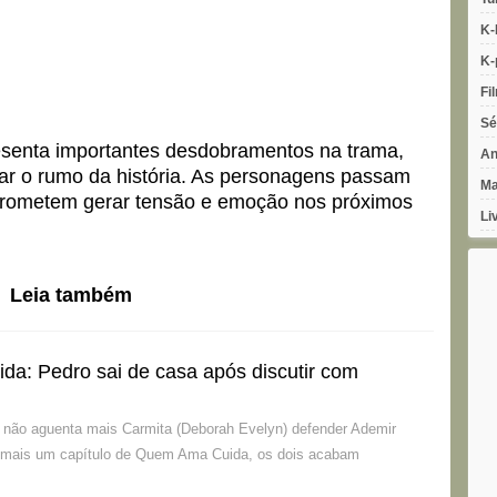
K-
K-
Fi
Sé
esenta importantes desdobramentos na trama,
An
r o rumo da história. As personagens passam
Ma
 prometem gerar tensão e emoção nos próximos
Li
Leia também
a: Pedro sai de casa após discutir com
 não aguenta mais Carmita (Deborah Evelyn) defender Ademir
 mais um capítulo de Quem Ama Cuida, os dois acabam