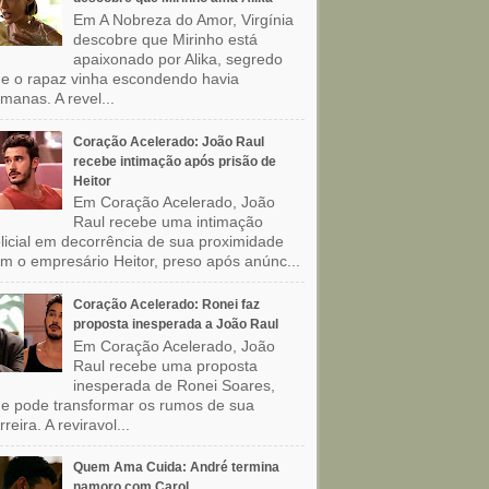
Em A Nobreza do Amor, Virgínia
descobre que Mirinho está
apaixonado por Alika, segredo
e o rapaz vinha escondendo havia
manas. A revel...
Coração Acelerado: João Raul
recebe intimação após prisão de
Heitor
Em Coração Acelerado, João
Raul recebe uma intimação
licial em decorrência de sua proximidade
m o empresário Heitor, preso após anúnc...
Coração Acelerado: Ronei faz
proposta inesperada a João Raul
Em Coração Acelerado, João
Raul recebe uma proposta
inesperada de Ronei Soares,
e pode transformar os rumos de sua
rreira. A reviravol...
Quem Ama Cuida: André termina
namoro com Carol