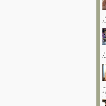
(I
Ac
re
Aq
re
e 