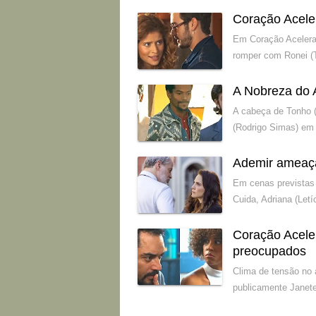
Coração Acele
Em Coração Acelerad
romper com Ronei (
A Nobreza do 
A cabeça de Tonho (
(Rodrigo Simas) em 
Ademir ameaç
Em cenas previstas 
Cuida, Adriana (Let
Coração Acele
preocupados
Clima de tensão no 
publicamente Janete