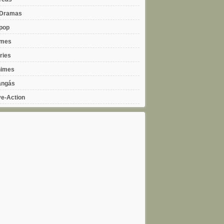
Dramas
pop
lmes
ries
imes
ngás
ve-Action