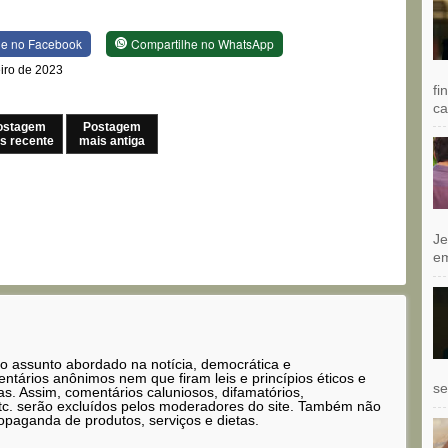
he no Facebook
Compartilhe no WhatsApp
eiro de 2023
fi
ca
ostagem
Postagem
s recente
mais antiga
Je
e
 o assunto abordado na notícia, democrática e
tários anônimos nem que firam leis e princípios éticos e
se
as. Assim, comentários caluniosos, difamatórios,
etc. serão excluídos pelos moderadores do site. Também não
opaganda de produtos, serviços e dietas.