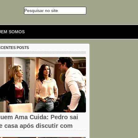
Pesquisar no site
🔍
UEM SOMOS
ECENTES POSTS
uem Ama Cuida: Pedro sai
e casa após discutir com
armita