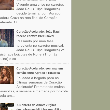
Vivendo uma crise na carreira,
João Raul (Filipe Bragança)
decide terminar com Agrado
sadora Cruz) na reta final de Coração
elerado. O...
Coração Acelerado: João Raul
recebe convite irrecusável
Passando por uma fase
turbulenta na carreira musical,
João Raul (Filipe Bragança) vai
sistir aos boicotes de Ronei (Thomás
uino) e co...
Coração Acelerado: semana tem
climão entre Agrado e Eduarda
Foi dada a largada para as
últimas semanas de Coração
Acelerado! Prometendo muitas
viravoltas, a semana é marcada por boicote
pela am...
A Nobreza do Amor: Virgínia
descobre que Mirinho ama Alika