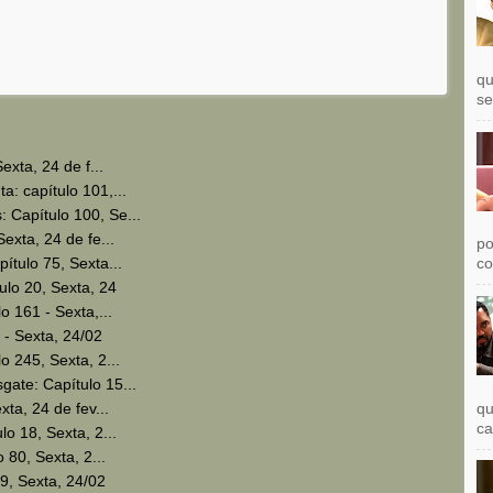
qu
se
xta, 24 de f...
: capítulo 101,...
Capítulo 100, Se...
xta, 24 de fe...
po
tulo 75, Sexta...
co
lo 20, Sexta, 24
 161 - Sexta,...
 - Sexta, 24/02
 245, Sexta, 2...
te: Capítulo 15...
qu
ta, 24 de fev...
ca
o 18, Sexta, 2...
 80, Sexta, 2...
9, Sexta, 24/02