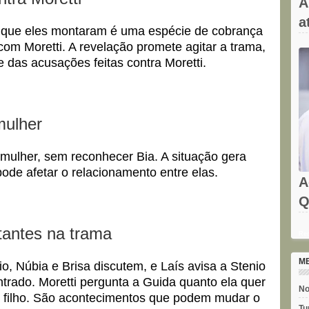
A
a
 que eles montaram é uma espécie de cobrança
om Moretti. A revelação promete agitar a trama,
 das acusações feitas contra Moretti.
mulher
mulher, sem reconhecer Bia. A situação gera
pode afetar o relacionamento entre elas.
A
Q
tantes na trama
Rec
M
io, Núbia e Brisa discutem, e Laís avisa a Stenio
ontrado. Moretti pergunta a Guida quanto ela quer
No
 filho. São acontecimentos que podem mudar o
Tu