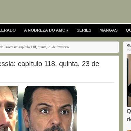
LERADO
A NOBREZA DO AMOR
SÉRIES
MANGÁS
Q
R
 Travessia: capítulo 118, quinta, 23 de fevereiro.
ia: capítulo 118, quinta, 23 de
Q
d
C