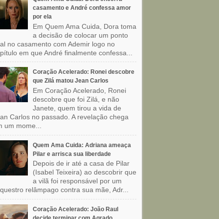
casamento e André confessa amor
por ela
Em Quem Ama Cuida, Dora toma
a decisão de colocar um ponto
nal no casamento com Ademir logo no
pítulo em que André finalmente confessa...
Coração Acelerado: Ronei descobre
que Zilá matou Jean Carlos
Em Coração Acelerado, Ronei
descobre que foi Zilá, e não
Janete, quem tirou a vida de
an Carlos no passado. A revelação chega
m um mome...
Quem Ama Cuida: Adriana ameaça
Pilar e arrisca sua liberdade
Depois de ir até a casa de Pilar
(Isabel Teixeira) ao descobrir que
a vilã foi responsável por um
questro relâmpago contra sua mãe, Adr...
Coração Acelerado: João Raul
decide terminar com Agrado