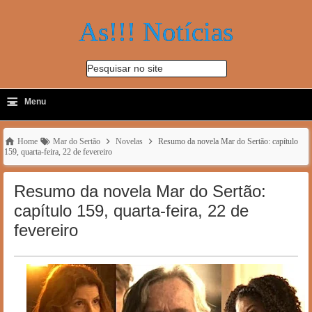
As!!! Notícias
Pesquisar no site
≡
-
Menu
🔍
Home
Mar do Sertão
Novelas
Resumo da novela Mar do Sertão: capítulo
159, quarta-feira, 22 de fevereiro
Resumo da novela Mar do Sertão:
capítulo 159, quarta-feira, 22 de
fevereiro