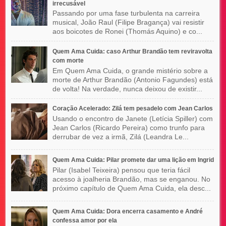
irrecusável
Passando por uma fase turbulenta na carreira
musical, João Raul (Filipe Bragança) vai resistir
aos boicotes de Ronei (Thomás Aquino) e co...
Quem Ama Cuida: caso Arthur Brandão tem reviravolta
com morte
Em Quem Ama Cuida, o grande mistério sobre a
morte de Arthur Brandão (Antonio Fagundes) está
de volta! Na verdade, nunca deixou de existir...
Coração Acelerado: Zilá tem pesadelo com Jean Carlos
Usando o encontro de Janete (Letícia Spiller) com
Jean Carlos (Ricardo Pereira) como trunfo para
derrubar de vez a irmã, Zilá (Leandra Le...
Quem Ama Cuida: Pilar promete dar uma lição em Ingrid
Pilar (Isabel Teixeira) pensou que teria fácil
acesso à joalheria Brandão, mas se enganou. No
próximo capítulo de Quem Ama Cuida, ela desc...
Quem Ama Cuida: Dora encerra casamento e André
confessa amor por ela