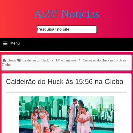
As!!! Notícias
Pesquisar no site
≡
-
Menu
🔍
Home
Caldeirão do Huck
TV e Famosos
Caldeirão do Huck ás 15:56 na
Globo
Caldeirão do Huck ás 15:56 na Globo