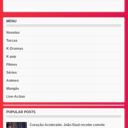
Recent Posts Widget
MENU
Novelas
Turcas
K-Dramas
K-pop
Filmes
Séries
Animes
Mangás
Live-Action
POPULAR POSTS
Coração Acelerado: João Raul recebe convite