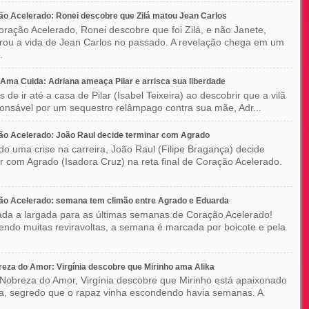
o Acelerado: Ronei descobre que Zilá matou Jean Carlos
ração Acelerado, Ronei descobre que foi Zilá, e não Janete,
rou a vida de Jean Carlos no passado. A revelação chega em um
.
ma Cuida: Adriana ameaça Pilar e arrisca sua liberdade
 de ir até a casa de Pilar (Isabel Teixeira) ao descobrir que a vilã
ponsável por um sequestro relâmpago contra sua mãe, Adr...
o Acelerado: João Raul decide terminar com Agrado
do uma crise na carreira, João Raul (Filipe Bragança) decide
r com Agrado (Isadora Cruz) na reta final de Coração Acelerado.
ão Acelerado: semana tem climão entre Agrado e Eduarda
ada a largada para as últimas semanas de Coração Acelerado!
ndo muitas reviravoltas, a semana é marcada por boicote e pela
eza do Amor: Virgínia descobre que Mirinho ama Alika
Nobreza do Amor, Virgínia descobre que Mirinho está apaixonado
ka, segredo que o rapaz vinha escondendo havia semanas. A