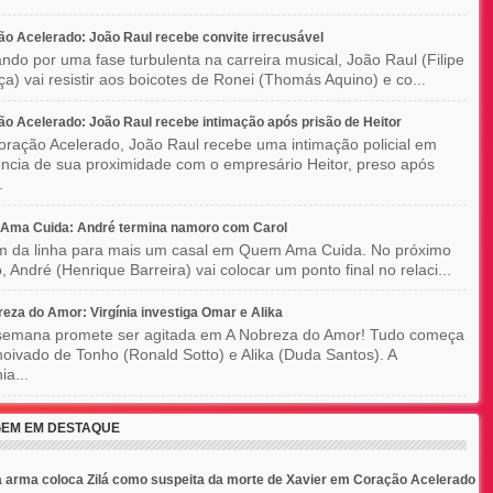
o Acelerado: João Raul recebe convite irrecusável
ndo por uma fase turbulenta na carreira musical, João Raul (Filipe
a) vai resistir aos boicotes de Ronei (Thomás Aquino) e co...
o Acelerado: João Raul recebe intimação após prisão de Heitor
ração Acelerado, João Raul recebe uma intimação policial em
ncia de sua proximidade com o empresário Heitor, preso após
.
Ama Cuida: André termina namoro com Carol
im da linha para mais um casal em Quem Ama Cuida. No próximo
o, André (Henrique Barreira) vai colocar um ponto final no relaci...
eza do Amor: Virgínia investiga Omar e Alika
semana promete ser agitada em A Nobreza do Amor! Tudo começa
oivado de Tonho (Ronald Sotto) e Alika (Duda Santos). A
ia...
EM EM DESTAQUE
 arma coloca Zilá como suspeita da morte de Xavier em Coração Acelerado