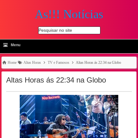
As!!! Notícias
Pesquisar no site
≡
-
Menu
🔍
Home
Altas Horas
TV e Famosos
Altas Horas ás 22:34 na Globo
Altas Horas ás 22:34 na Globo