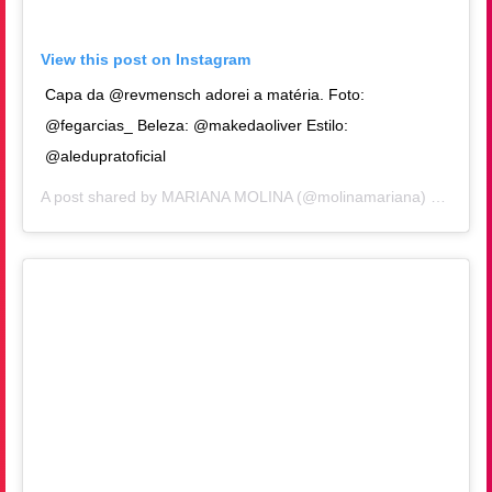
View this post on Instagram
Capa da @revmensch adorei a matéria. Foto:
@fegarcias_ Beleza: @makedaoliver Estilo:
@aledupratoficial
A post shared by
MARIANA MOLINA
(@molinamariana) on
Jan 1