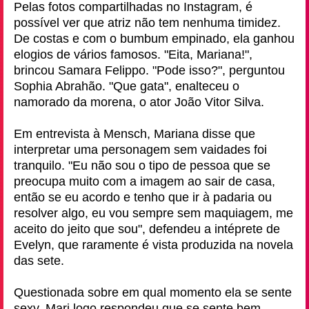
Pelas fotos compartilhadas no Instagram, é
possível ver que atriz não tem nenhuma timidez.
De costas e com o bumbum empinado, ela ganhou
elogios de vários famosos. "Eita, Mariana!",
brincou Samara Felippo. "Pode isso?", perguntou
Sophia Abrahão. "Que gata", enalteceu o
namorado da morena, o ator João Vitor Silva.
Em entrevista à Mensch, Mariana disse que
interpretar uma personagem sem vaidades foi
tranquilo. "Eu não sou o tipo de pessoa que se
preocupa muito com a imagem ao sair de casa,
então se eu acordo e tenho que ir à padaria ou
resolver algo, eu vou sempre sem maquiagem, me
aceito do jeito que sou", defendeu a intéprete de
Evelyn, que raramente é vista produzida na novela
das sete.
Questionada sobre em qual momento ela se sente
sexy, Mari logo respondeu que se sente bem