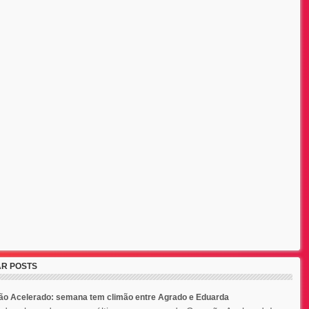
R POSTS
ão Acelerado: semana tem climão entre Agrado e Eduarda