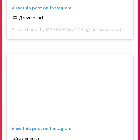
View this post on Instagram
💥 @revmensch
A post shared by
MARIANA MOLINA
(@molinamariana) on
Jan 1
View this post on Instagram
@revmensch