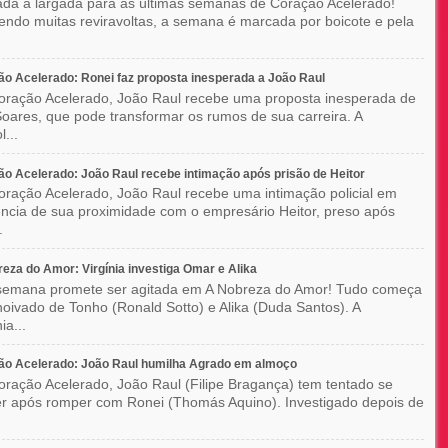
ada a largada para as últimas semanas de Coração Acelerado!
ndo muitas reviravoltas, a semana é marcada por boicote e pela
o Acelerado: Ronei faz proposta inesperada a João Raul
ração Acelerado, João Raul recebe uma proposta inesperada de
oares, que pode transformar os rumos de sua carreira. A
l...
o Acelerado: João Raul recebe intimação após prisão de Heitor
ração Acelerado, João Raul recebe uma intimação policial em
ncia de sua proximidade com o empresário Heitor, preso após
.
eza do Amor: Virgínia investiga Omar e Alika
semana promete ser agitada em A Nobreza do Amor! Tudo começa
oivado de Tonho (Ronald Sotto) e Alika (Duda Santos). A
ia...
ão Acelerado: João Raul humilha Agrado em almoço
ração Acelerado, João Raul (Filipe Bragança) tem tentado se
r após romper com Ronei (Thomás Aquino). Investigado depois de