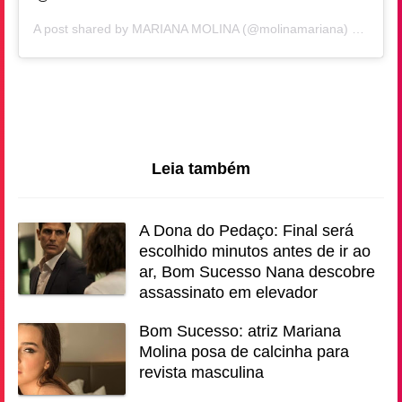
A post shared by
MARIANA MOLINA
(@molinamariana) on
Jan 2
Leia também
A Dona do Pedaço: Final será
escolhido minutos antes de ir ao
ar, Bom Sucesso Nana descobre
assassinato em elevador
Bom Sucesso: atriz Mariana
Molina posa de calcinha para
revista masculina