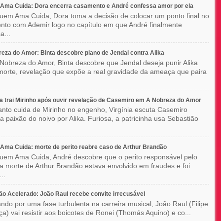
Ama Cuida: Dora encerra casamento e André confessa amor por ela
em Ama Cuida, Dora toma a decisão de colocar um ponto final no
to com Ademir logo no capítulo em que André finalmente
a...
eza do Amor: Binta descobre plano de Jendal contra Alika
Nobreza do Amor, Binta descobre que Jendal deseja punir Alika
orte, revelação que expõe a real gravidade da ameaça que paira
ia trai Mirinho após ouvir revelação de Casemiro em A Nobreza do Amor
nto cuida de Mirinho no engenho, Virgínia escuta Casemiro
 a paixão do noivo por Alika. Furiosa, a patricinha usa Sebastião
ma Cuida: morte de perito reabre caso de Arthur Brandão
em Ama Cuida, André descobre que o perito responsável pelo
a morte de Arthur Brandão estava envolvido em fraudes e foi
..
o Acelerado: João Raul recebe convite irrecusável
ndo por uma fase turbulenta na carreira musical, João Raul (Filipe
a) vai resistir aos boicotes de Ronei (Thomás Aquino) e co...