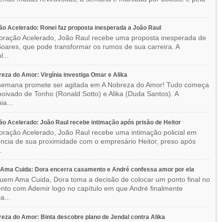
o Acelerado: Ronei faz proposta inesperada a João Raul
ração Acelerado, João Raul recebe uma proposta inesperada de
oares, que pode transformar os rumos de sua carreira. A
l...
eza do Amor: Virgínia investiga Omar e Alika
semana promete ser agitada em A Nobreza do Amor! Tudo começa
oivado de Tonho (Ronald Sotto) e Alika (Duda Santos). A
ia...
o Acelerado: João Raul recebe intimação após prisão de Heitor
ração Acelerado, João Raul recebe uma intimação policial em
ncia de sua proximidade com o empresário Heitor, preso após
.
Ama Cuida: Dora encerra casamento e André confessa amor por ela
em Ama Cuida, Dora toma a decisão de colocar um ponto final no
to com Ademir logo no capítulo em que André finalmente
a...
eza do Amor: Binta descobre plano de Jendal contra Alika