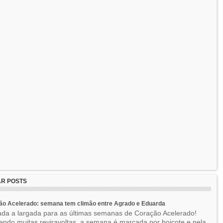
R POSTS
ão Acelerado: semana tem climão entre Agrado e Eduarda
ada a largada para as últimas semanas de Coração Acelerado!
ndo muitas reviravoltas, a semana é marcada por boicote e pela