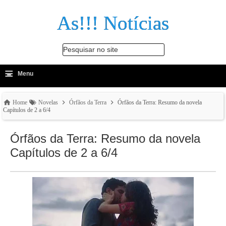
As!!! Notícias
Pesquisar no site
≡
-
Menu
🔍
Home
Novelas
Órfãos da Terra
Órfãos da Terra: Resumo da novela
Capítulos de 2 a 6/4
Órfãos da Terra: Resumo da novela
Capítulos de 2 a 6/4