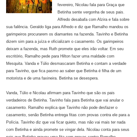
fevereiro, Nicolau fala para Graça que
Betinha sente vergonha de seus pais.
Alfredo desabafa com Alzira e fala sobre
sua falência. Geraldo liga para Alfredo e diz que Ramalho mandou os
garimpeiros procurarem os diamantes na fazenda. Tavinho e Betinha
dizem sim para a juíza e oficializam o casamento. Os garimpeiros
deixam a fazenda, mas Ruth promete que eles irão voltar. Em seu
escritório, Ramalho pede para Hilton fazer uma maldade com
Mesquita. Vanda e Túlio desmascaram Betinha e contam a verdade
para Tavinho, que fica pasmo ao saber que Betinha é filha de um
motorista e de uma faxineira. Betinha se desespera.
Vanda, Túlio e Nicolau afirmam para Tavinho que são os pais
verdadeiros de Betinha. Tavinho fala para Betinha que vai anular o
casamento. Ramalho explica que Tavinho não pode desfazer o
casamento, senão Betinha entrega fitas com provas contra ele para a
Polícia. Tavinho diz que vai ficar quieto, mas não vai mais ter nada
com Betinha e ainda promete se vingar dela. Nicolau conta para seus
pais que Betinha gravou uma fita com provas contra Ramalho.