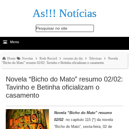
As!!! Notícias
Pesquisar no site
≡
-
Menu
🔍
Home
Novelas
Rede Record
resumo do dia
Televisao
Novela
“Bicho do Mato” resumo 02/02: Tavinho e Betinha oficializam o casamento
Novela “Bicho do Mato” resumo 02/02:
Tavinho e Betinha oficializam o
casamento
Novela “Bicho do Mato” resumo
02/02
: no capitulo 115 (*) da novela
“Bicho do Mato”, sexta-feira, 02 de