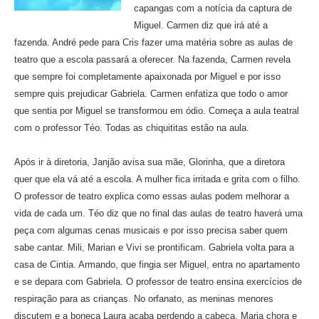
capangas com a notícia da captura de
Miguel. Carmen diz que irá até a
fazenda. André pede para Cris fazer uma matéria sobre as aulas de
teatro que a escola passará a oferecer. Na fazenda, Carmen revela
que sempre foi completamente apaixonada por Miguel e por isso
sempre quis prejudicar Gabriela. Carmen enfatiza que todo o amor
que sentia por Miguel se transformou em ódio. Começa a aula teatral
com o professor Téo. Todas as chiquititas estão na aula.
Após ir à diretoria, Janjão avisa sua mãe, Glorinha, que a diretora
quer que ela vá até a escola. A mulher fica irritada e grita com o filho.
O professor de teatro explica como essas aulas podem melhorar a
vida de cada um. Téo diz que no final das aulas de teatro haverá uma
peça com algumas cenas musicais e por isso precisa saber quem
sabe cantar. Mili, Marian e Vivi se prontificam. Gabriela volta para a
casa de Cintia. Armando, que fingia ser Miguel, entra no apartamento
e se depara com Gabriela. O professor de teatro ensina exercícios de
respiração para as crianças. No orfanato, as meninas menores
discutem e a boneca Laura acaba perdendo a cabeça. Maria chora e