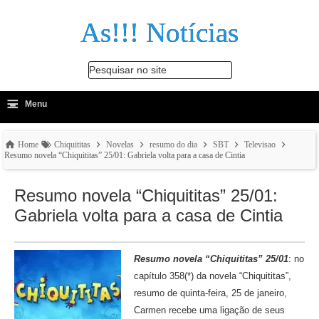
As!!! Notícias
Pesquisar no site
≡
-
Menu
🔍
Home
Chiquititas
Novelas
resumo do dia
SBT
Televisao
Resumo novela “Chiquititas” 25/01: Gabriela volta para a casa de Cintia
Resumo novela “Chiquititas” 25/01:
Gabriela volta para a casa de Cintia
Resumo novela “Chiquititas” 25/01
: no
capítulo 358(*) da novela “Chiquititas”,
resumo de quinta-feira, 25 de janeiro,
Carmen recebe uma ligação de seus