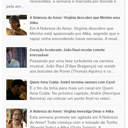
reviravoltas, a semana é marcada por boicote e
pela am...
A Nobreza do Amor: Virgínia descobre que Mirinho ama
Alika
Em A Nobreza do Amor, Virgínia descobre que
Mirinho está apaixonado por Alika, segredo que o
rapaz vinha escondendo havia semanas. A revel...
Coração Acelerado: João Raul recebe convite
irrecusável
Passando por uma fase turbulenta na carreira
musical, João Raul (Filipe Bragança) vai resistir
aos boicotes de Ronei (Thomás Aquino) e co...
Quem Ama Cuida: André termina namoro com Carol
É o fim da linha para mais um casal em Quem
Ama Cuida. No próximo capítulo, André (Henrique
Barreira) vai colocar um ponto final no relaci...
A Nobreza do Amor: Virgínia investiga Omar e Alika
Esta semana promete ser agitada em A Nobreza
do Amor! Tudo começa com o noivado de Tonho
(Ronald Sotto) e Alika (Duda Santos). A