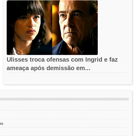
Ulisses troca ofensas com Ingrid e faz
ameaça após demissão em...
Recent Posts Widget
as