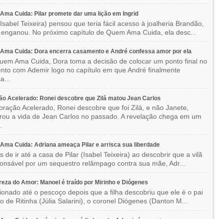
ma Cuida: Pilar promete dar uma lição em Ingrid
(Isabel Teixeira) pensou que teria fácil acesso à joalheria Brandão,
enganou. No próximo capítulo de Quem Ama Cuida, ela desc...
Ama Cuida: Dora encerra casamento e André confessa amor por ela
em Ama Cuida, Dora toma a decisão de colocar um ponto final no
to com Ademir logo no capítulo em que André finalmente
a...
o Acelerado: Ronei descobre que Zilá matou Jean Carlos
ração Acelerado, Ronei descobre que foi Zilá, e não Janete,
rou a vida de Jean Carlos no passado. A revelação chega em um
.
ma Cuida: Adriana ameaça Pilar e arrisca sua liberdade
 de ir até a casa de Pilar (Isabel Teixeira) ao descobrir que a vilã
ponsável por um sequestro relâmpago contra sua mãe, Adr...
eza do Amor: Manoel é traído por Mirinho e Diógenes
ionado até o pescoço depois que a filha descobriu que ele é o pai
co de Ritinha (Júlia Salarini), o coronel Diógenes (Danton M...