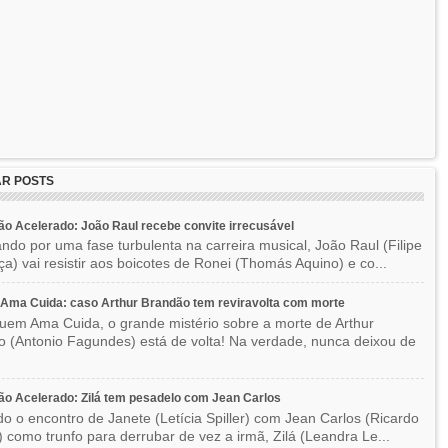
R POSTS
o Acelerado: João Raul recebe convite irrecusável
ndo por uma fase turbulenta na carreira musical, João Raul (Filipe
a) vai resistir aos boicotes de Ronei (Thomás Aquino) e co...
Ama Cuida: caso Arthur Brandão tem reviravolta com morte
em Ama Cuida, o grande mistério sobre a morte de Arthur
 (Antonio Fagundes) está de volta! Na verdade, nunca deixou de
o Acelerado: Zilá tem pesadelo com Jean Carlos
o o encontro de Janete (Letícia Spiller) com Jean Carlos (Ricardo
) como trunfo para derrubar de vez a irmã, Zilá (Leandra Le...