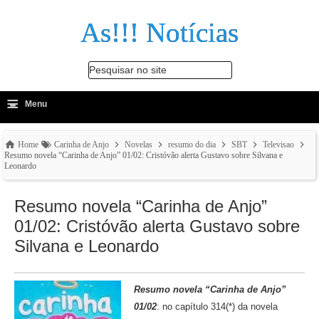
As!!! Notícias
Pesquisar no site
≡
-
Menu
🔍
Home
Carinha de Anjo
Novelas
resumo do dia
SBT
Televisao
Resumo novela “Carinha de Anjo” 01/02: Cristóvão alerta Gustavo sobre Silvana e
Leonardo
Resumo novela “Carinha de Anjo”
01/02: Cristóvão alerta Gustavo sobre
Silvana e Leonardo
Resumo novela “Carinha de Anjo”
01/02
: no capítulo 314(*) da novela