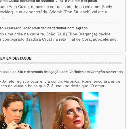
ma Cuida: denúncia de assédio 'vaza' e Ademir é exposto
em Ama Cuida, depois de ser acusado de assédio por Suely
Stockler), sua ex-secretária, Ademir (Dan Stulbach) vai até a
...
o Acelerado: João Raul decide terminar com Agrado
do uma crise na carreira, João Raul (Filipe Bragança) decide
r com Agrado (Isadora Cruz) na reta final de Coração Acelerado.
EM EM DESTAQUE
a bolsa de Zilá e desconfia de ligação com Verônica em Coração Acelerado
 Janete registra ocorrência contra Verônica, Ronei encontra entre
nces da viúva a bolsa que Zilá usou no desfalque. O empr...