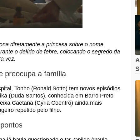
iona diretamente a princesa sobre o nome
rante o delírio de febre, colocando o segredo da
ra vez.
A
S
e preocupa a família
A
pital, Tonho (Ronald Sotto) tem novos episódios
Alika (Duda Santos), conhecida em Barro Preto
eixa Caetana (Cyria Coentro) ainda mais
eiro repetido pelo filho.
 pontos
 já havia questionado o Dr. Onildo (Paulo