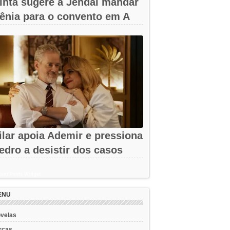
inta sugere a Jendal mandar
ênia para o convento em A
obreza...
ilar apoia Ademir e pressiona
edro a desistir dos casos
m...
ent Posts Widget
ENU
velas
rcas