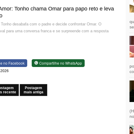
Amor: Tonho chama Omar para papo reto e leva
co
qu
 Tonho desabafa com o padre e decide confrontar Omar. O
se
ival para uma conversa franca e se surpreende com a resposta
he no Facebook
Compartilhe no WhatsApp
po
e 2026
co
ostagem
Postagem
s recente
mais antiga
(H
no