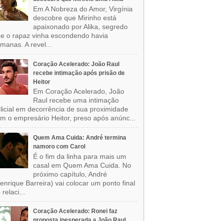
Em A Nobreza do Amor, Virgínia
descobre que Mirinho está
apaixonado por Alika, segredo
e o rapaz vinha escondendo havia
manas. A revel...
Coração Acelerado: João Raul
recebe intimação após prisão de
Heitor
Em Coração Acelerado, João
Raul recebe uma intimação
licial em decorrência de sua proximidade
m o empresário Heitor, preso após anúnc...
Quem Ama Cuida: André termina
namoro com Carol
É o fim da linha para mais um
casal em Quem Ama Cuida. No
próximo capítulo, André
enrique Barreira) vai colocar um ponto final
 relaci...
Coração Acelerado: Ronei faz
proposta inesperada a João Raul