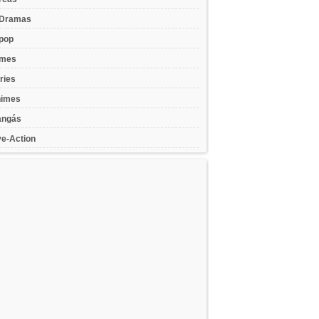
Dramas
pop
lmes
ries
imes
ngás
ve-Action