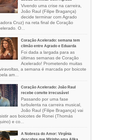
Vivendo uma crise na carreira,
João Raul (Filipe Bragança)
decide terminar com Agrado
sadora Cruz) na reta final de Coração
elerado. O...
Coração Acelerado: semana tem
climão entre Agrado e Eduarda
Foi dada a largada para as
últimas semanas de Coração
Acelerado! Prometendo muitas
viravoltas, a semana é marcada por boicote
pela am...
Coração Acelerado: João Raul
recebe convite irrecusável
Passando por uma fase
turbulenta na carreira musical,
João Raul (Filipe Bragança) vai
sistir aos boicotes de Ronei (Thomás
uino) e co...
A Nobreza do Amor: Virgínia
descobre que Mirinho ama Alika