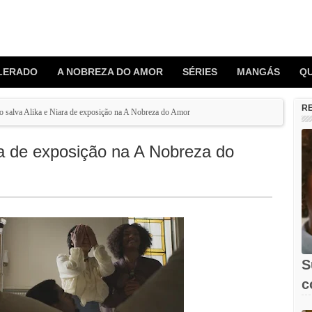
LERADO
A NOBREZA DO AMOR
SÉRIES
MANGÁS
Q
R
o salva Alika e Niara de exposição na A Nobreza do Amor
ra de exposição na A Nobreza do
S
c
X