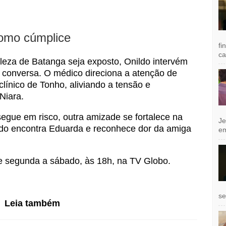
omo cúmplice
fi
ca
aleza de Batanga seja exposto, Onildo intervém
conversa. O médico direciona a atenção de
línico de Tonho, aliviando a tensão e
Niara.
egue em risco, outra amizade se fortalece na
Je
do encontra Eduarda e reconhece dor da amiga
e
e segunda a sábado, às 18h, na TV Globo.
se
Leia também