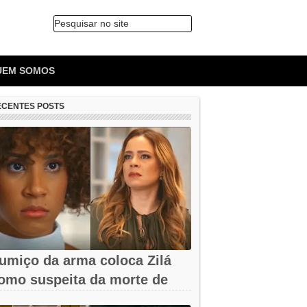
Pesquisar no site
🔍
UEM SOMOS
ECENTES POSTS
umiço da arma coloca Zilá
omo suspeita da morte de
avier em...