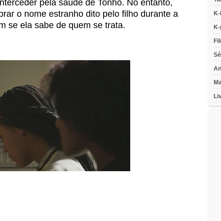
erceder pela saúde de Tonho. No entanto,
ar o nome estranho dito pelo filho durante a
K-
em se ela sabe de quem se trata.
K-
Fi
Sé
An
Ma
Li