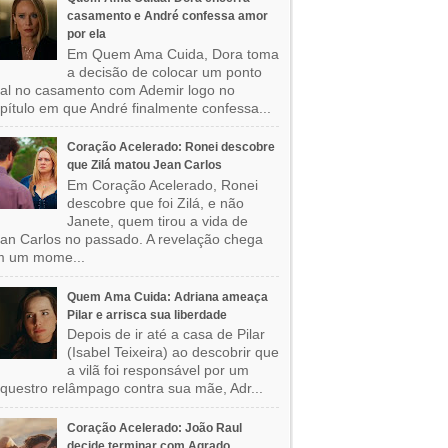
casamento e André confessa amor
por ela
Em Quem Ama Cuida, Dora toma
a decisão de colocar um ponto
nal no casamento com Ademir logo no
pítulo em que André finalmente confessa...
Coração Acelerado: Ronei descobre
que Zilá matou Jean Carlos
Em Coração Acelerado, Ronei
descobre que foi Zilá, e não
Janete, quem tirou a vida de
an Carlos no passado. A revelação chega
m um mome...
Quem Ama Cuida: Adriana ameaça
Pilar e arrisca sua liberdade
Depois de ir até a casa de Pilar
(Isabel Teixeira) ao descobrir que
a vilã foi responsável por um
questro relâmpago contra sua mãe, Adr...
Coração Acelerado: João Raul
decide terminar com Agrado