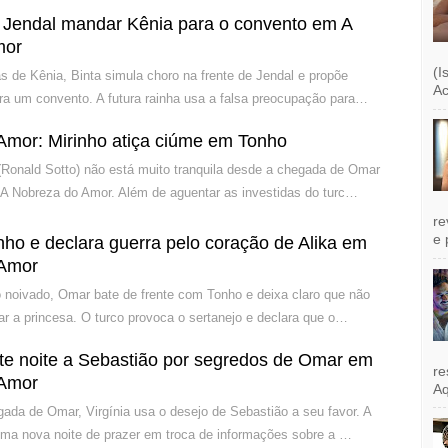
a Jendal mandar Kênia para o convento em A
mor
(I
 de Kênia, Binta simula choro na frente de Jendal e propõe
Ac
ara um convento. A futura rainha usa a falsa preocupação para…
Amor: Mirinho atiça ciúme em Tonho
Ronald Sotto) não está muito tranquila desde a chegada de Omar
A Nobreza do Amor. Além de aguentar as investidas do turc…
re
e 
ho e declara guerra pelo coração de Alika em
 Amor
noivado, Omar bate de frente com Tonho e deixa claro que não
ar a princesa. O turco provoca o sertanejo e declara que o…
ete noite a Sebastião por segredos de Omar em
re
 Amor
Aq
ada de Omar, Virgínia usa o desejo de Sebastião a seu favor. A
uma nova noite de prazer em troca de informações sobre a …