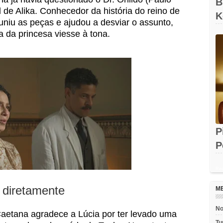
B
 de Alika. Conhecedor da história do reino de
K
niu as peças e ajudou a desviar o assunto,
N
a da princesa viesse à tona.
P
P
e
Rec
 diretamente
M
No
 Caetana agradece a Lúcia por ter levado uma
Tu