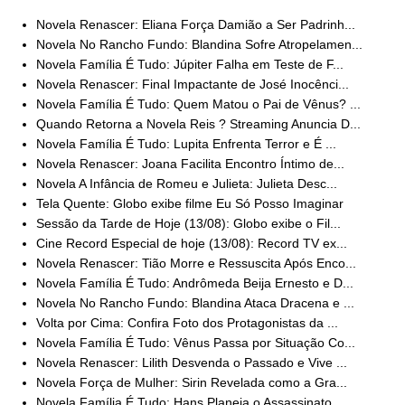
Novela Renascer: Eliana Força Damião a Ser Padrinh...
Novela No Rancho Fundo: Blandina Sofre Atropelamen...
Novela Família É Tudo: Júpiter Falha em Teste de F...
Novela Renascer: Final Impactante de José Inocênci...
Novela Família É Tudo: Quem Matou o Pai de Vênus? ...
Quando Retorna a Novela Reis ? Streaming Anuncia D...
Novela Família É Tudo: Lupita Enfrenta Terror e É ...
Novela Renascer: Joana Facilita Encontro Íntimo de...
Novela A Infância de Romeu e Julieta: Julieta Desc...
Tela Quente: Globo exibe filme Eu Só Posso Imaginar
Sessão da Tarde de Hoje (13/08): Globo exibe o Fil...
Cine Record Especial de hoje (13/08): Record TV ex...
Novela Renascer: Tião Morre e Ressuscita Após Enco...
Novela Família É Tudo: Andrômeda Beija Ernesto e D...
Novela No Rancho Fundo: Blandina Ataca Dracena e ...
Volta por Cima: Confira Foto dos Protagonistas da ...
Novela Família É Tudo: Vênus Passa por Situação Co...
Novela Renascer: Lilith Desvenda o Passado e Vive ...
Novela Força de Mulher: Sirin Revelada como a Gra...
Novela Família É Tudo: Hans Planeja o Assassinato ...