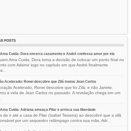
R POSTS
Ama Cuida: Dora encerra casamento e André confessa amor por ela
em Ama Cuida, Dora toma a decisão de colocar um ponto final no
to com Ademir logo no capítulo em que André finalmente
a...
o Acelerado: Ronei descobre que Zilá matou Jean Carlos
ração Acelerado, Ronei descobre que foi Zilá, e não Janete,
rou a vida de Jean Carlos no passado. A revelação chega em um
.
ma Cuida: Adriana ameaça Pilar e arrisca sua liberdade
 de ir até a casa de Pilar (Isabel Teixeira) ao descobrir que a vilã
ponsável por um sequestro relâmpago contra sua mãe, Adr...