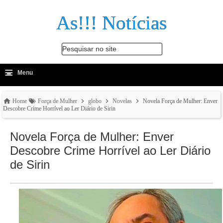
As!!! Notícias
Pesquisar no site
≡
-
Menu
🔍
Home
Força de Mulher
globo
Novelas
Novela Força de Mulher: Enver
Descobre Crime Horrível ao Ler Diário de Sirin
Novela Força de Mulher: Enver
Descobre Crime Horrível ao Ler Diário
de Sirin