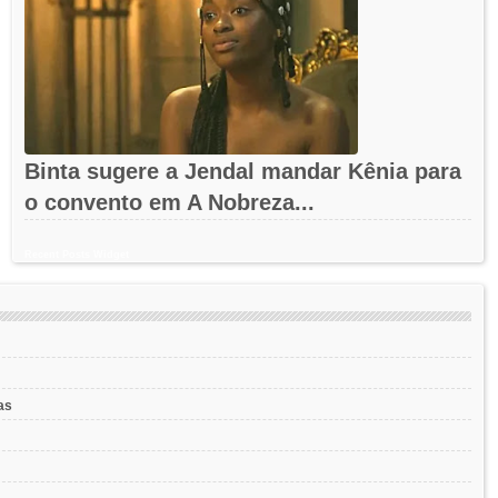
Binta sugere a Jendal mandar Kênia para
o convento em A Nobreza...
Recent Posts Widget
as