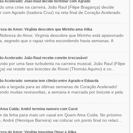
o Acelerado: João Raul decide terminar com Agrado
do uma crise na carreira, João Raul (Filipe Bragança) decide
r com Agrado (Isadora Cruz) na reta final de Coração Acelerado.
eza do Amor: Virgínia descobre que Mirinho ama Alika
Nobreza do Amor, Virgínia descobre que Mirinho está apaixonado
ka, segredo que o rapaz vinha escondendo havia semanas. A
o Acelerado: João Raul recebe convite irrecusável
ndo por uma fase turbulenta na carreira musical, João Raul (Filipe
a) vai resistir aos boicotes de Ronei (Thomás Aquino) e co...
ão Acelerado: semana tem climão entre Agrado e Eduarda
ada a largada para as últimas semanas de Coração Acelerado!
ndo muitas reviravoltas, a semana é marcada por boicote e pela
Ama Cuida: André termina namoro com Carol
im da linha para mais um casal em Quem Ama Cuida. No próximo
o, André (Henrique Barreira) vai colocar um ponto final no relaci...
eza do Amor: Virgínia investiga Omar e Alika