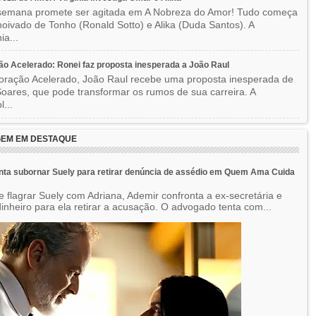
semana promete ser agitada em A Nobreza do Amor! Tudo começa
oivado de Tonho (Ronald Sotto) e Alika (Duda Santos). A
ia...
o Acelerado: Ronei faz proposta inesperada a João Raul
ração Acelerado, João Raul recebe uma proposta inesperada de
oares, que pode transformar os rumos de sua carreira. A
l...
EM EM DESTAQUE
nta subornar Suely para retirar denúncia de assédio em Quem Ama Cuida
e flagrar Suely com Adriana, Ademir confronta a ex-secretária e
inheiro para ela retirar a acusação. O advogado tenta com...