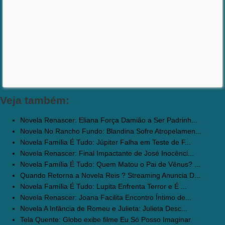
Veja também:
Novela Renascer: Eliana Força Damião a Ser Padrinh...
Novela No Rancho Fundo: Blandina Sofre Atropelamen...
Novela Família É Tudo: Júpiter Falha em Teste de F...
Novela Renascer: Final Impactante de José Inocênci...
Novela Família É Tudo: Quem Matou o Pai de Vênus? ...
Quando Retorna a Novela Reis ? Streaming Anuncia D...
Novela Família É Tudo: Lupita Enfrenta Terror e É ...
Novela Renascer: Joana Facilita Encontro Íntimo de...
Novela A Infância de Romeu e Julieta: Julieta Desc...
Tela Quente: Globo exibe filme Eu Só Posso Imaginar