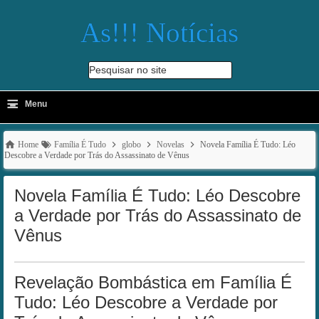
As!!! Notícias
Pesquisar no site
≡
-
Menu
🔍
Home
Família É Tudo
globo
Novelas
Novela Família É Tudo: Léo
Descobre a Verdade por Trás do Assassinato de Vênus
Novela Família É Tudo: Léo Descobre
a Verdade por Trás do Assassinato de
Vênus
Revelação Bombástica em Família É
Tudo: Léo Descobre a Verdade por