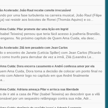
o Acelerado: João Raul recebe convite irrecusável
ndo por uma fase turbulenta na carreira musical, João Raul (Filipe
a) vai resistir aos boicotes de Ronei (Thomás Aquino) e co...
ma Cuida: Pilar promete dar uma lição em Ingrid
(Isabel Teixeira) pensou que teria fácil acesso à joalheria Brandão,
enganou. No próximo capítulo de Quem Ama Cuida, ela desc...
o Acelerado: Zilá tem pesadelo com Jean Carlos
o o encontro de Janete (Letícia Spiller) com Jean Carlos (Ricardo
) como trunfo para derrubar de vez a irmã, Zilá (Leandra Le...
Ama Cuida: Dora encerra casamento e André confessa amor por ela
em Ama Cuida, Dora toma a decisão de colocar um ponto final no
to com Ademir logo no capítulo em que André finalmente
a...
ma Cuida: Adriana ameaça Pilar e arrisca sua liberdade
 de ir até a casa de Pilar (Isabel Teixeira) ao descobrir que a vilã
ponsável por um sequestro relâmpago contra sua mãe, Adr...