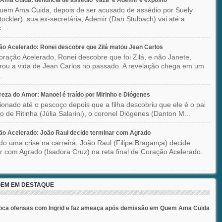
ma Cuida: denúncia de assédio 'vaza' e Ademir é exposto
em Ama Cuida, depois de ser acusado de assédio por Suely
Stockler), sua ex-secretária, Ademir (Dan Stulbach) vai até a
...
o Acelerado: Ronei descobre que Zilá matou Jean Carlos
ração Acelerado, Ronei descobre que foi Zilá, e não Janete,
rou a vida de Jean Carlos no passado. A revelação chega em um
.
eza do Amor: Manoel é traído por Mirinho e Diógenes
ionado até o pescoço depois que a filha descobriu que ele é o pai
co de Ritinha (Júlia Salarini), o coronel Diógenes (Danton M...
o Acelerado: João Raul decide terminar com Agrado
do uma crise na carreira, João Raul (Filipe Bragança) decide
r com Agrado (Isadora Cruz) na reta final de Coração Acelerado.
EM EM DESTAQUE
roca ofensas com Ingrid e faz ameaça após demissão em Quem Ama Cuida