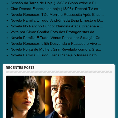
Sessão da Tarde de Hoje (13/08): Globo exibe o Fil...
Cine Record Especial de hoje (13/08): Record TV ex...
Novela Renascer: Tião Morre e Ressuscita Após Enco...
Novela Família É Tudo: Andrômeda Beija Ernesto e D...
Novela No Rancho Fundo: Blandina Ataca Dracena e ...
Volta por Cima: Confira Foto dos Protagonistas da ...
Novela Família É Tudo: Vênus Passa por Situação Co...
Novela Renascer: Lilith Desvenda o Passado e Vive ...
Novela Força de Mulher: Sirin Revelada como a Gra...
Novela Família É Tudo: Hans Planeja o Assassinato ...
RECENTES POSTS