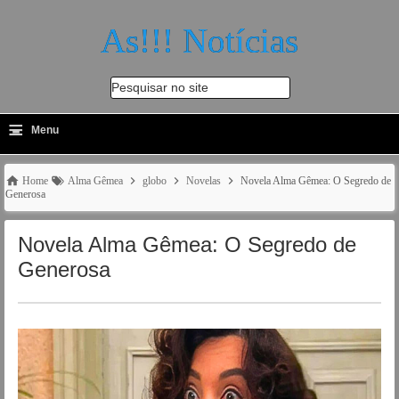
As!!! Notícias
Pesquisar no site
≡
-
Menu
🔍
Home
Alma Gêmea
globo
Novelas
Novela Alma Gêmea: O Segredo de
Generosa
Novela Alma Gêmea: O Segredo de
Generosa