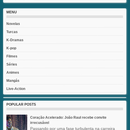
Recent Posts Widget
MENU
Novelas
Turcas
K-Dramas
K-pop
Filmes
Séries
Animes
Mangás
Live-Action
POPULAR POSTS
Coração Acelerado: João Raul recebe convite
irrecusável
Passando por uma fase turbulenta na carreira