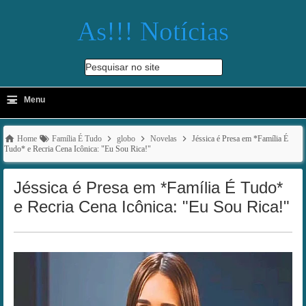
As!!! Notícias
Pesquisar no site
≡
-
Menu
🔍
Home
Família É Tudo
globo
Novelas
Jéssica é Presa em *Família É
Tudo* e Recria Cena Icônica: "Eu Sou Rica!"
Jéssica é Presa em *Família É Tudo*
e Recria Cena Icônica: "Eu Sou Rica!"