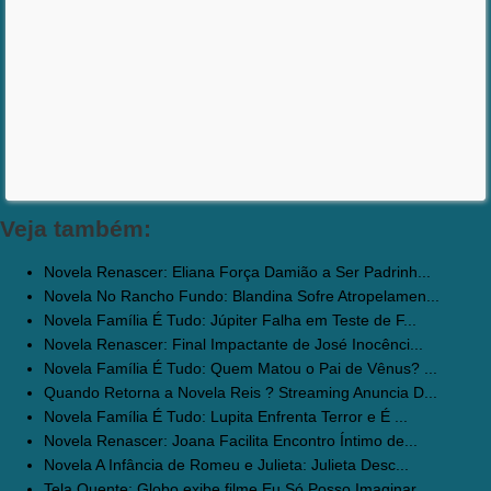
Veja também:
Novela Renascer: Eliana Força Damião a Ser Padrinh...
Novela No Rancho Fundo: Blandina Sofre Atropelamen...
Novela Família É Tudo: Júpiter Falha em Teste de F...
Novela Renascer: Final Impactante de José Inocênci...
Novela Família É Tudo: Quem Matou o Pai de Vênus? ...
Quando Retorna a Novela Reis ? Streaming Anuncia D...
Novela Família É Tudo: Lupita Enfrenta Terror e É ...
Novela Renascer: Joana Facilita Encontro Íntimo de...
Novela A Infância de Romeu e Julieta: Julieta Desc...
Tela Quente: Globo exibe filme Eu Só Posso Imaginar