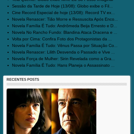
Sessão da Tarde de Hoje (13/08): Globo exibe o Fil...
Cine Record Especial de hoje (13/08): Record TV ex...
Novela Renascer: Tião Morre e Ressuscita Após Enco...
Novela Família É Tudo: Andrômeda Beija Ernesto e D...
Novela No Rancho Fundo: Blandina Ataca Dracena e ...
Volta por Cima: Confira Foto dos Protagonistas da ...
Novela Família É Tudo: Vênus Passa por Situação Co...
Novela Renascer: Lilith Desvenda o Passado e Vive ...
Novela Força de Mulher: Sirin Revelada como a Gra...
Novela Família É Tudo: Hans Planeja o Assassinato ...
RECENTES POSTS