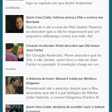
logo no capítulo em que André finalmente
confessa...
Quem Ama Cuida: Adriana ameaça Pilar e arrisca sua
liberdade
Depois de ir até a casa de Pilar (Isabel Teixeira)
ao descobrir que a vilã foi responsável por um
sequestro relâmpago contra sua mãe, Adr...
Coração Acelerado: Ronei descobre que Zilá matou
Jean Carlos
Em Coração Acelerado, Ronei descobre que foi
Zilá, e não Janete, quem tirou a vida de Jean
Carlos no passado. A revelação chega em um
mome...
A Nobreza do Amor: Manoel é traído por Mirinho e
Diógenes
Pressionado até o pescoço depois que a filha
descobriu que ele é o pai biológico de Ritinha
(Júlia Salarini), o coronel Diógenes (Danton M...
Quem Ama Cuida: denúncia de assédio 'vaza' e Ademir
é exposto