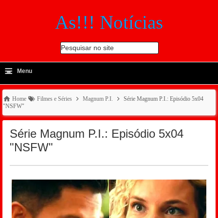
As!!! Notícias
Pesquisar no site
≡
-
Menu
🔍
Home
Filmes e Séries
Magnum P.I.
Série Magnum P.I.: Episódio 5x04
"NSFW"
Série Magnum P.I.: Episódio 5x04
"NSFW"