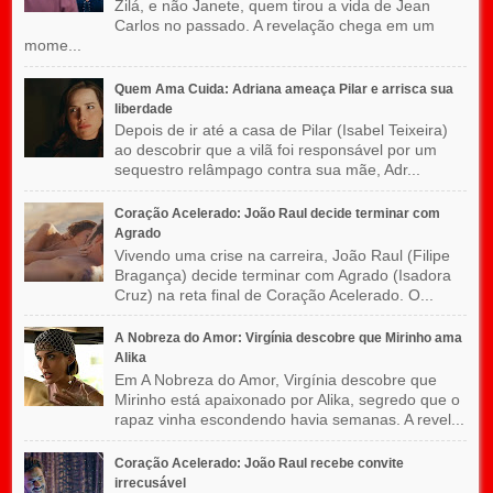
Zilá, e não Janete, quem tirou a vida de Jean
Carlos no passado. A revelação chega em um
mome...
Quem Ama Cuida: Adriana ameaça Pilar e arrisca sua
liberdade
Depois de ir até a casa de Pilar (Isabel Teixeira)
ao descobrir que a vilã foi responsável por um
sequestro relâmpago contra sua mãe, Adr...
Coração Acelerado: João Raul decide terminar com
Agrado
Vivendo uma crise na carreira, João Raul (Filipe
Bragança) decide terminar com Agrado (Isadora
Cruz) na reta final de Coração Acelerado. O...
A Nobreza do Amor: Virgínia descobre que Mirinho ama
Alika
Em A Nobreza do Amor, Virgínia descobre que
Mirinho está apaixonado por Alika, segredo que o
rapaz vinha escondendo havia semanas. A revel...
Coração Acelerado: João Raul recebe convite
irrecusável