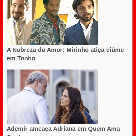
A Nobreza do Amor: Mirinho atiça ciúme
em Tonho
Ademir ameaça Adriana em Quem Ama