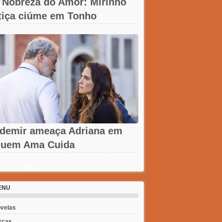
 Nobreza do Amor: Mirinho
tiça ciúme em Tonho
demir ameaça Adriana em
uem Ama Cuida
ent Posts Widget
ENU
velas
rcas