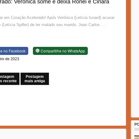
rado: Verônica some e deixa Ronei e Cinara
ar em Coração Acelerado! Após Verônica (Letícia Isnard) acusar
 (Letícia Spiller) de ter matado seu marido, Jean Carlos …
he no Facebook
Compartilhe no WhatsApp
eiro de 2023
ostagem
Postagem
s recente
mais antiga
P