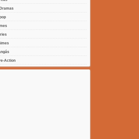
Dramas
pop
lmes
ries
imes
ngás
ve-Action