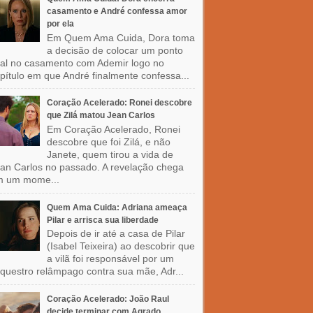
casamento e André confessa amor
por ela
Em Quem Ama Cuida, Dora toma
a decisão de colocar um ponto
nal no casamento com Ademir logo no
pítulo em que André finalmente confessa...
Coração Acelerado: Ronei descobre
que Zilá matou Jean Carlos
Em Coração Acelerado, Ronei
descobre que foi Zilá, e não
Janete, quem tirou a vida de
an Carlos no passado. A revelação chega
m um mome...
Quem Ama Cuida: Adriana ameaça
Pilar e arrisca sua liberdade
Depois de ir até a casa de Pilar
(Isabel Teixeira) ao descobrir que
a vilã foi responsável por um
questro relâmpago contra sua mãe, Adr...
Coração Acelerado: João Raul
decide terminar com Agrado