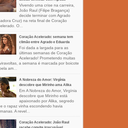
Vivendo uma crise na carreira,
João Raul (Filipe Bragança)
decide terminar com Agrado
sadora Cruz) na reta final de Coração
elerado. O...
Coração Acelerado: semana tem
climão entre Agrado e Eduarda
Foi dada a largada para as
últimas semanas de Coração
Acelerado! Prometendo muitas
viravoltas, a semana é marcada por boicote
pela am...
A Nobreza do Amor: Virgínia
descobre que Mirinho ama Alika
Em A Nobreza do Amor, Virgínia
descobre que Mirinho está
apaixonado por Alika, segredo
e o rapaz vinha escondendo havia
manas. A revel...
Coração Acelerado: João Raul
recebe convite irrecusável