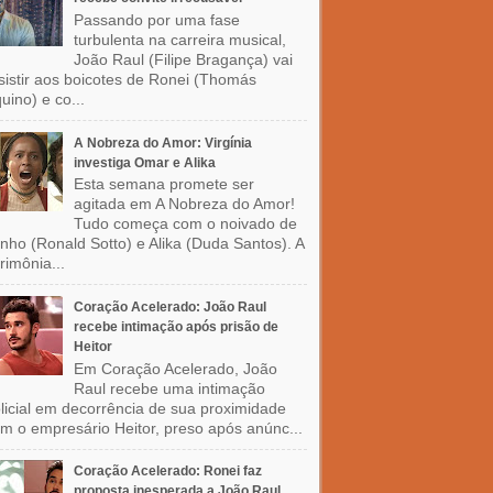
Passando por uma fase
turbulenta na carreira musical,
João Raul (Filipe Bragança) vai
sistir aos boicotes de Ronei (Thomás
uino) e co...
A Nobreza do Amor: Virgínia
investiga Omar e Alika
Esta semana promete ser
agitada em A Nobreza do Amor!
Tudo começa com o noivado de
nho (Ronald Sotto) e Alika (Duda Santos). A
rimônia...
Coração Acelerado: João Raul
recebe intimação após prisão de
Heitor
Em Coração Acelerado, João
Raul recebe uma intimação
licial em decorrência de sua proximidade
m o empresário Heitor, preso após anúnc...
Coração Acelerado: Ronei faz
proposta inesperada a João Raul