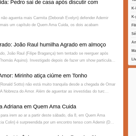
a: Pedro sai de casa após discutir com
K-
K-
 não aguenta mais Carmita (Deborah Evelyn) defender Ademir
 mais um capítulo de Quem Ama Cuida, os dois acabam
Fi
Sé
An
rado: João Raul humilha Agrado em almoço
Ma
o, João Raul (Filipe Bragança) tem tentado se reerguer após
Li
Thomás Aquino). Investigado depois de fazer um show particula…
Amor: Mirinho atiça ciúme em Tonho
Ronald Sotto) não está muito tranquila desde a chegada de Omar
A Nobreza do Amor. Além de aguentar as investidas do turc…
a Adriana em Quem Ama Cuida
para irem ao ar a partir deste sábado, dia 8, em Quem Ama
ícia Colin) é surpreendida por um encontro tenso com Ademir (D…