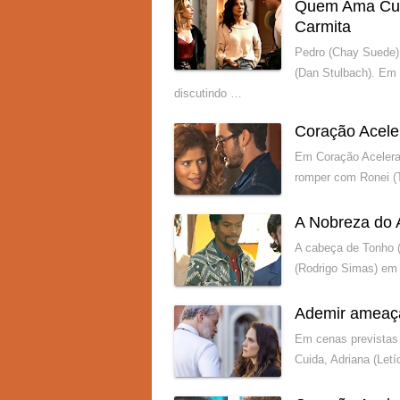
Quem Ama Cuid
Carmita
Pedro (Chay Suede)
(Dan Stulbach). Em
discutindo …
Coração Acele
Em Coração Acelerad
romper com Ronei (
A Nobreza do 
A cabeça de Tonho (
(Rodrigo Simas) em 
Ademir ameaç
Em cenas previstas 
Cuida, Adriana (Let