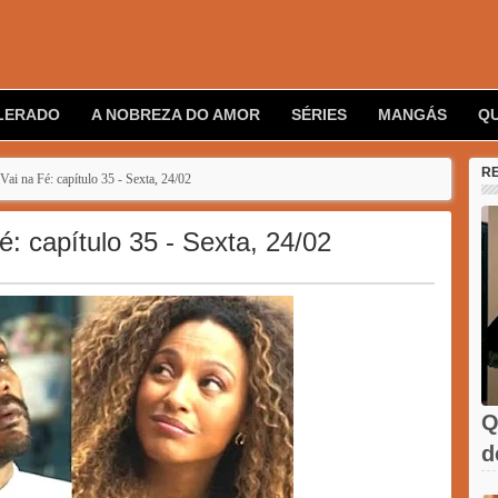
LERADO
A NOBREZA DO AMOR
SÉRIES
MANGÁS
Q
R
i na Fé: capítulo 35 - Sexta, 24/02
: capítulo 35 - Sexta, 24/02
Q
d
C