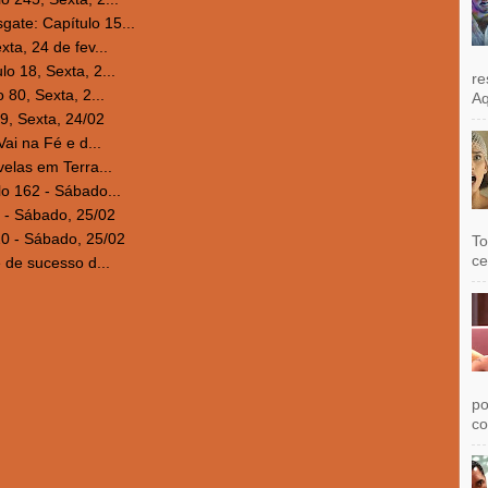
te: Capítulo 15...
ta, 24 de fev...
o 18, Sexta, 2...
re
 80, Sexta, 2...
Aq
9, Sexta, 24/02
ai na Fé e d...
elas em Terra...
o 162 - Sábado...
 - Sábado, 25/02
20 - Sábado, 25/02
To
ce
 de sucesso d...
po
co