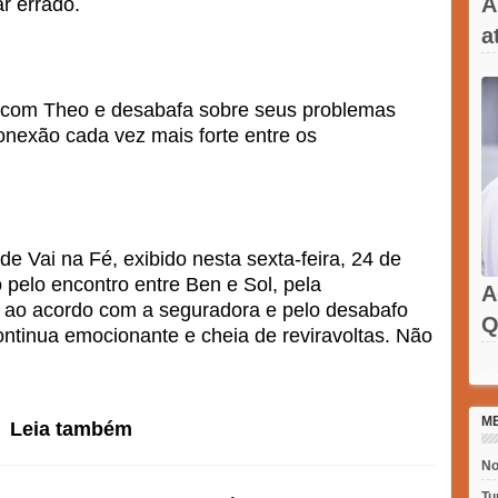
A
r errado.
a
 com Theo e desabafa sobre seus problemas
onexão cada vez mais forte entre os
de Vai na Fé, exibido nesta sexta-feira, 24 de
o pelo encontro entre Ben e Sol, pela
A
 ao acordo com a seguradora e pelo desabafo
Q
ntinua emocionante e cheia de reviravoltas. Não
Rec
M
Leia também
No
Tu