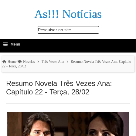
As!!! Notícias
Pesquisar no site
≡
-
Menu
🔍
Home
Novelas
Três Vezes Ana
Resumo Novela Três Vezes Ana: Capítulo
22 - Terça, 28/02
Resumo Novela Três Vezes Ana:
Capítulo 22 - Terça, 28/02