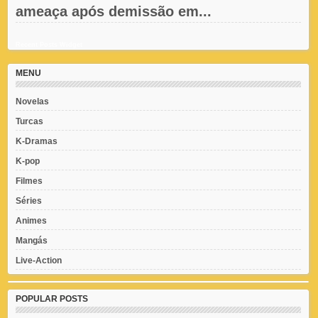
ameaça após demissão em...
Recent Posts Widget
MENU
Novelas
Turcas
K-Dramas
K-pop
Filmes
Séries
Animes
Mangás
Live-Action
POPULAR POSTS