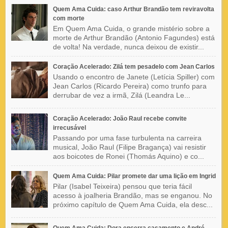
Quem Ama Cuida: caso Arthur Brandão tem reviravolta
com morte
Em Quem Ama Cuida, o grande mistério sobre a
morte de Arthur Brandão (Antonio Fagundes) está
de volta! Na verdade, nunca deixou de existir...
Coração Acelerado: Zilá tem pesadelo com Jean Carlos
Usando o encontro de Janete (Letícia Spiller) com
Jean Carlos (Ricardo Pereira) como trunfo para
derrubar de vez a irmã, Zilá (Leandra Le...
Coração Acelerado: João Raul recebe convite
irrecusável
Passando por uma fase turbulenta na carreira
musical, João Raul (Filipe Bragança) vai resistir
aos boicotes de Ronei (Thomás Aquino) e co...
Quem Ama Cuida: Pilar promete dar uma lição em Ingrid
Pilar (Isabel Teixeira) pensou que teria fácil
acesso à joalheria Brandão, mas se enganou. No
próximo capítulo de Quem Ama Cuida, ela desc...
Quem Ama Cuida: Dora encerra casamento e André