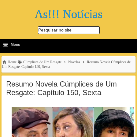
As!!! Notícias
Pesquisar no site
≡
-
Menu
🔍
Home
Cúmplices de Um Resgate
Novelas
Resumo Novela Cúmplices de
Um Resgate: Capítulo 150, Sexta
Resumo Novela Cúmplices de Um
Resgate: Capítulo 150, Sexta