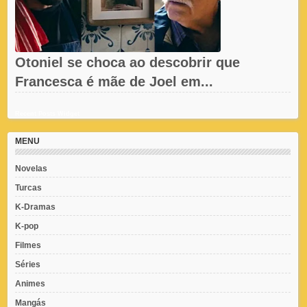
Otoniel se choca ao descobrir que
Francesca é mãe de Joel em...
Recent Posts Widget
MENU
Novelas
Turcas
K-Dramas
K-pop
Filmes
Séries
Animes
Mangás