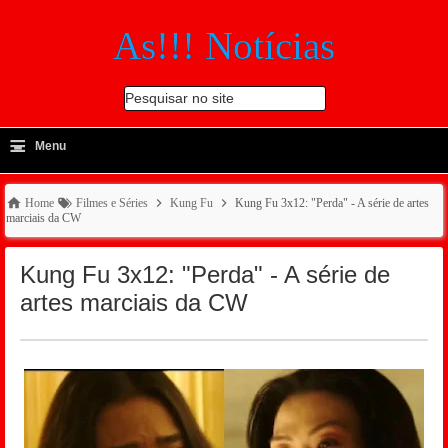
As!!! Notícias
Pesquisar no site
≡
-
Menu
🔍
Home
Filmes e Séries
Kung Fu
Kung Fu 3x12: "Perda" - A série de artes
marciais da CW
Kung Fu 3x12: "Perda" - A série de
artes marciais da CW