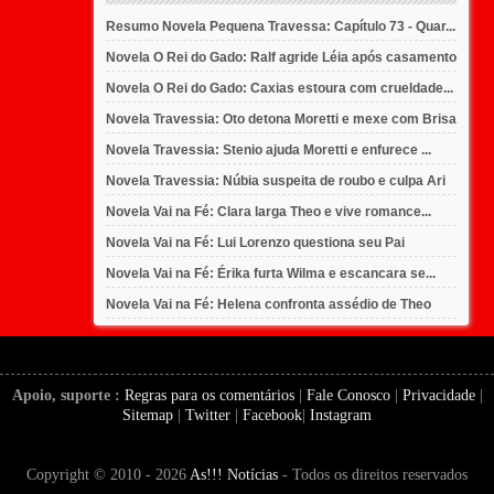
Resumo Novela Pequena Travessa: Capítulo 73 - Quar...
Novela O Rei do Gado: Ralf agride Léia após casamento
Novela O Rei do Gado: Caxias estoura com crueldade...
Novela Travessia: Oto detona Moretti e mexe com Brisa
Novela Travessia: Stenio ajuda Moretti e enfurece ...
Novela Travessia: Núbia suspeita de roubo e culpa Ari
Novela Vai na Fé: Clara larga Theo e vive romance...
Novela Vai na Fé: Lui Lorenzo questiona seu Pai
Novela Vai na Fé: Érika furta Wilma e escancara se...
Novela Vai na Fé: Helena confronta assédio de Theo
Apoio, suporte :
Regras para os comentários
|
Fale Conosco
|
Privacidade
|
Sitemap
|
Twitter
|
Facebook
|
Instagram
Copyright © 2010 - 2026
As!!! Notícias
- Todos os direitos reservados