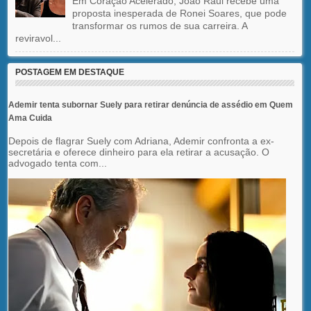
Em Coração Acelerado, João Raul recebe uma
proposta inesperada de Ronei Soares, que pode
transformar os rumos de sua carreira. A
reviravol...
POSTAGEM EM DESTAQUE
Ademir tenta subornar Suely para retirar denúncia de assédio em Quem
Ama Cuida
Depois de flagrar Suely com Adriana, Ademir confronta a ex-
secretária e oferece dinheiro para ela retirar a acusação. O
advogado tenta com...