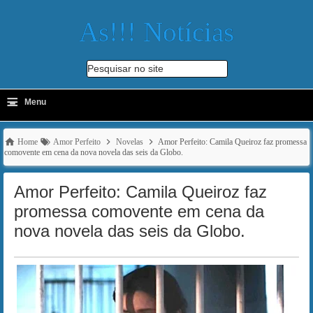
As!!! Notícias
Pesquisar no site
≡
-
Menu
🔍
Home
Amor Perfeito
Novelas
Amor Perfeito: Camila Queiroz faz promessa
comovente em cena da nova novela das seis da Globo.
Amor Perfeito: Camila Queiroz faz
promessa comovente em cena da
nova novela das seis da Globo.