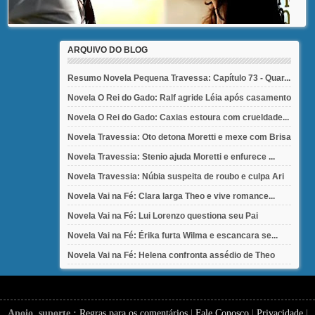
ARQUIVO DO BLOG
Resumo Novela Pequena Travessa: Capítulo 73 - Quar...
Novela O Rei do Gado: Ralf agride Léia após casamento
Novela O Rei do Gado: Caxias estoura com crueldade...
Novela Travessia: Oto detona Moretti e mexe com Brisa
Novela Travessia: Stenio ajuda Moretti e enfurece ...
Novela Travessia: Núbia suspeita de roubo e culpa Ari
Novela Vai na Fé: Clara larga Theo e vive romance...
Novela Vai na Fé: Lui Lorenzo questiona seu Pai
Novela Vai na Fé: Érika furta Wilma e escancara se...
Novela Vai na Fé: Helena confronta assédio de Theo
Apoio, suporte :
Regras para os comentários
|
Fale Conosco
|
Privacidade
|