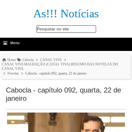
As!!! Notícias
Pesquisar no site
≡
-
Menu
🔍
Home
Cabocla
CANAL VIVA
CANAL VIVA MALHAÇÃO (CANAL VIVA) RESUMO DAS NOVELAS DO
CANAL VIVA
Novelas
Cabocla - capítulo 092, quarta, 22 de janeiro
Cabocla - capítulo 092, quarta, 22 de
janeiro