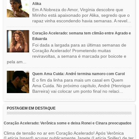
Alika
Em A Nobreza do Amor, Virgínia descobre que
Mirinho está apaixonado por Alika, segredo que o
rapaz vinha escondendo havia semanas. A revel...
Coração Acelerado: semana tem climão entre Agrado e
Eduarda
Foi dada a largada para as últimas semanas de
Coração Acelerado! Prometendo muitas
reviravoltas, a semana é marcada por boicote e
pela am...
Quem Ama Cuida: André termina namoro com Carol
É o fim da linha para mais um casal em Quem
Ama Cuida. No próximo capítulo, André (Henrique
Barreira) vai colocar um ponto final no relaci...
POSTAGEM EM DESTAQUE
Coração Acelerado: Verônica some e deixa Ronei e Cinara preocupados
Clima de tensão no ar em Coração Acelerado! Após Verônica
(Letícia Isnard) acusar publicamente Janete (Letícia Spiller) de ter