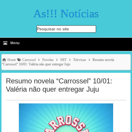
As!!! Notícias
Pesquisar no site
≡
-
Menu
🔍
Home
Carrossel
Novelas
SBT
Televisao
Resumo novela
“Carrossel” 10/01: Valéria não quer entregar Juju
Resumo novela “Carrossel” 10/01:
Valéria não quer entregar Juju