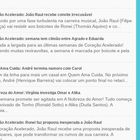
o Acelerado: João Raul recebe convite irrecusável
ndo por uma fase turbulenta na carreira musical, João Raul (Filipe
a) vai resistir aos boicotes de Ronei (Thomás Aquino) e co...
ão Acelerado: semana tem climão entre Agrado e Eduarda
ada a largada para as últimas semanas de Coração Acelerado!
ndo muitas reviravoltas, a semana é marcada por boicote e pela
Ama Cuida: André termina namoro com Carol
im da linha para mais um casal em Quem Ama Cuida. No próximo
o, André (Henrique Barreira) vai colocar um ponto final no relaci...
eza do Amor: Virgínia investiga Omar e Alika
semana promete ser agitada em A Nobreza do Amor! Tudo começa
oivado de Tonho (Ronald Sotto) e Alika (Duda Santos). A
ia...
o Acelerado: Ronei faz proposta inesperada a João Raul
ração Acelerado, João Raul recebe uma proposta inesperada de
oares, que pode transformar os rumos de sua carreira. A
l...