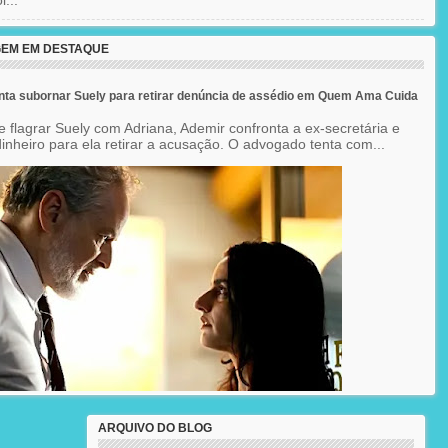
EM EM DESTAQUE
nta subornar Suely para retirar denúncia de assédio em Quem Ama Cuida
e flagrar Suely com Adriana, Ademir confronta a ex-secretária e
inheiro para ela retirar a acusação. O advogado tenta com...
ARQUIVO DO BLOG