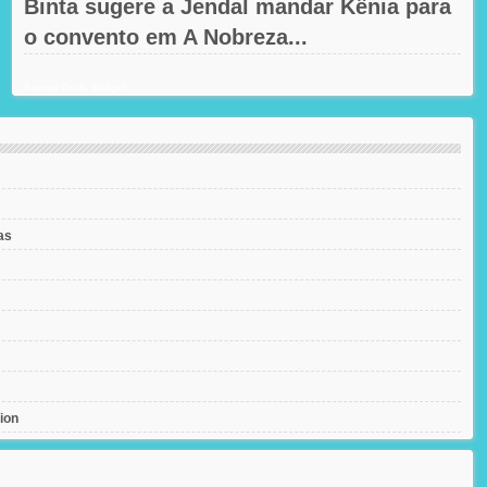
Binta sugere a Jendal mandar Kênia para
o convento em A Nobreza...
Recent Posts Widget
as
ion