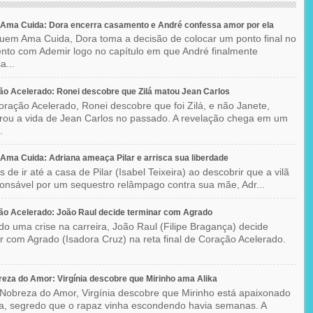
Ama Cuida: Dora encerra casamento e André confessa amor por ela
em Ama Cuida, Dora toma a decisão de colocar um ponto final no
to com Ademir logo no capítulo em que André finalmente
a...
o Acelerado: Ronei descobre que Zilá matou Jean Carlos
ração Acelerado, Ronei descobre que foi Zilá, e não Janete,
rou a vida de Jean Carlos no passado. A revelação chega em um
.
ma Cuida: Adriana ameaça Pilar e arrisca sua liberdade
 de ir até a casa de Pilar (Isabel Teixeira) ao descobrir que a vilã
ponsável por um sequestro relâmpago contra sua mãe, Adr...
o Acelerado: João Raul decide terminar com Agrado
do uma crise na carreira, João Raul (Filipe Bragança) decide
r com Agrado (Isadora Cruz) na reta final de Coração Acelerado.
eza do Amor: Virgínia descobre que Mirinho ama Alika
Nobreza do Amor, Virgínia descobre que Mirinho está apaixonado
ka, segredo que o rapaz vinha escondendo havia semanas. A