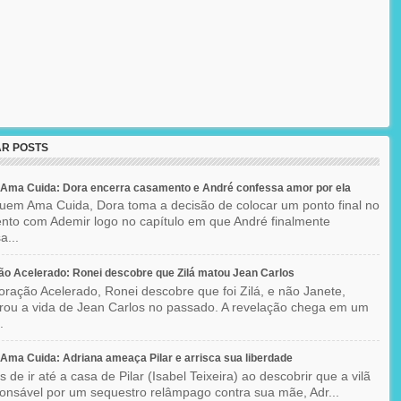
R POSTS
Ama Cuida: Dora encerra casamento e André confessa amor por ela
em Ama Cuida, Dora toma a decisão de colocar um ponto final no
to com Ademir logo no capítulo em que André finalmente
a...
o Acelerado: Ronei descobre que Zilá matou Jean Carlos
ração Acelerado, Ronei descobre que foi Zilá, e não Janete,
rou a vida de Jean Carlos no passado. A revelação chega em um
.
ma Cuida: Adriana ameaça Pilar e arrisca sua liberdade
 de ir até a casa de Pilar (Isabel Teixeira) ao descobrir que a vilã
ponsável por um sequestro relâmpago contra sua mãe, Adr...