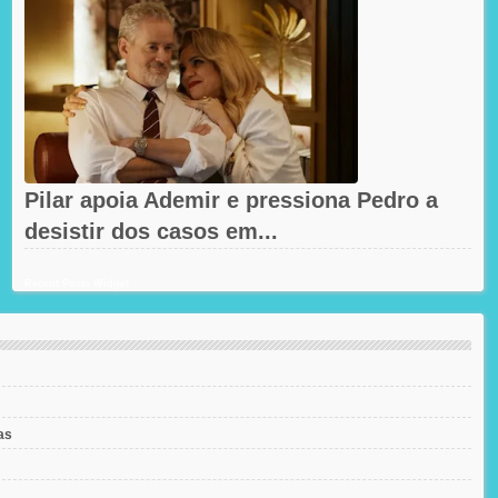
Pilar apoia Ademir e pressiona Pedro a
desistir dos casos em...
Recent Posts Widget
as