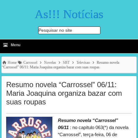
As!!! Notícias
Pesquisar no site
≡
-
Menu
🔍
Home
Carrossel
Novelas
SBT
Televisao
Resumo novela
“Carrossel” 06/11: Maria Joaquina organiza bazar com suas roupas
Resumo novela “Carrossel” 06/11:
Maria Joaquina organiza bazar com
suas roupas
Resumo novela “Carrossel”
06/11
: no capítulo 063(*) da novela
“Carrossel”, terça-feira, 06 de