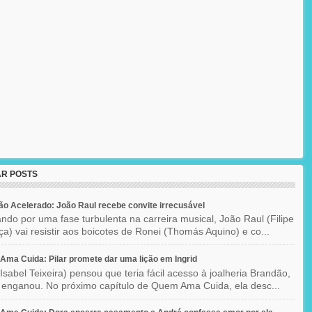
R POSTS
o Acelerado: João Raul recebe convite irrecusável
ndo por uma fase turbulenta na carreira musical, João Raul (Filipe
a) vai resistir aos boicotes de Ronei (Thomás Aquino) e co...
ma Cuida: Pilar promete dar uma lição em Ingrid
(Isabel Teixeira) pensou que teria fácil acesso à joalheria Brandão,
enganou. No próximo capítulo de Quem Ama Cuida, ela desc...