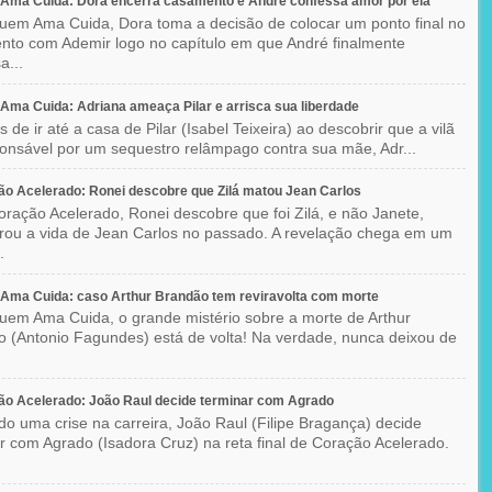
Ama Cuida: Dora encerra casamento e André confessa amor por ela
em Ama Cuida, Dora toma a decisão de colocar um ponto final no
to com Ademir logo no capítulo em que André finalmente
a...
ma Cuida: Adriana ameaça Pilar e arrisca sua liberdade
 de ir até a casa de Pilar (Isabel Teixeira) ao descobrir que a vilã
ponsável por um sequestro relâmpago contra sua mãe, Adr...
o Acelerado: Ronei descobre que Zilá matou Jean Carlos
ração Acelerado, Ronei descobre que foi Zilá, e não Janete,
rou a vida de Jean Carlos no passado. A revelação chega em um
.
Ama Cuida: caso Arthur Brandão tem reviravolta com morte
em Ama Cuida, o grande mistério sobre a morte de Arthur
 (Antonio Fagundes) está de volta! Na verdade, nunca deixou de
o Acelerado: João Raul decide terminar com Agrado
do uma crise na carreira, João Raul (Filipe Bragança) decide
r com Agrado (Isadora Cruz) na reta final de Coração Acelerado.