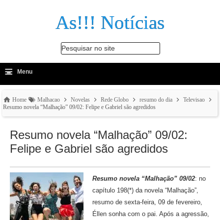
As!!! Notícias
Pesquisar no site
≡
-
Menu
🔍
Home
Malhacao
Novelas
Rede Globo
resumo do dia
Televisao
Resumo novela “Malhação” 09/02: Felipe e Gabriel são agredidos
Resumo novela “Malhação” 09/02:
Felipe e Gabriel são agredidos
Resumo novela “Malhação” 09/02
: no
capítulo 198(*) da novela “Malhação”,
resumo de sexta-feira, 09 de fevereiro,
Éllen sonha com o pai. Após a agressão,