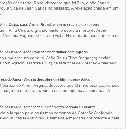
ração Acelerado, Ronei descobre que foi Zilá, e não Janete,
rou a vida de Jean Carlos no passado. A revelação chega em um
.
Ama Cuida: caso Arthur Brandão tem reviravolta com morte
em Ama Cuida, o grande mistério sobre a morte de Arthur
 (Antonio Fagundes) está de volta! Na verdade, nunca deixou de
o Acelerado: João Raul decide terminar com Agrado
do uma crise na carreira, João Raul (Filipe Bragança) decide
r com Agrado (Isadora Cruz) na reta final de Coração Acelerado.
eza do Amor: Virgínia descobre que Mirinho ama Alika
Nobreza do Amor, Virgínia descobre que Mirinho está apaixonado
ka, segredo que o rapaz vinha escondendo havia semanas. A
ão Acelerado: semana tem climão entre Agrado e Eduarda
ada a largada para as últimas semanas de Coração Acelerado!
ndo muitas reviravoltas, a semana é marcada por boicote e pela