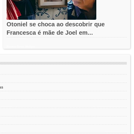
Otoniel se choca ao descobrir que
Francesca é mãe de Joel em...
Recent Posts Widget
as