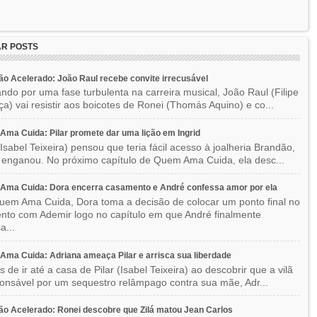
R POSTS
o Acelerado: João Raul recebe convite irrecusável
ndo por uma fase turbulenta na carreira musical, João Raul (Filipe
a) vai resistir aos boicotes de Ronei (Thomás Aquino) e co...
ma Cuida: Pilar promete dar uma lição em Ingrid
(Isabel Teixeira) pensou que teria fácil acesso à joalheria Brandão,
enganou. No próximo capítulo de Quem Ama Cuida, ela desc...
Ama Cuida: Dora encerra casamento e André confessa amor por ela
em Ama Cuida, Dora toma a decisão de colocar um ponto final no
to com Ademir logo no capítulo em que André finalmente
a...
ma Cuida: Adriana ameaça Pilar e arrisca sua liberdade
 de ir até a casa de Pilar (Isabel Teixeira) ao descobrir que a vilã
ponsável por um sequestro relâmpago contra sua mãe, Adr...
o Acelerado: Ronei descobre que Zilá matou Jean Carlos