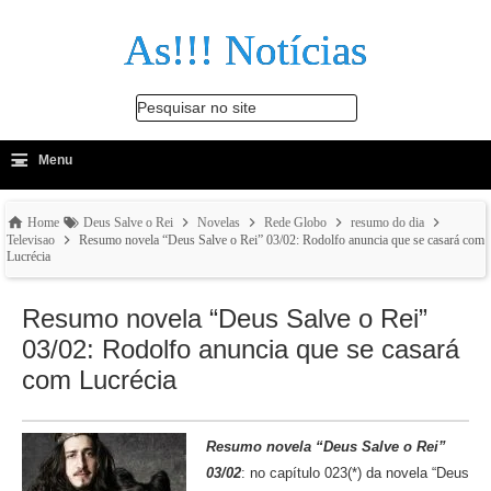
As!!! Notícias
Pesquisar no site
≡
-
Menu
🔍
Home
Deus Salve o Rei
Novelas
Rede Globo
resumo do dia
Televisao
Resumo novela “Deus Salve o Rei” 03/02: Rodolfo anuncia que se casará com
Lucrécia
Resumo novela “Deus Salve o Rei”
03/02: Rodolfo anuncia que se casará
com Lucrécia
Resumo novela “Deus Salve o Rei”
03/02
: no capítulo 023(*) da novela “Deus