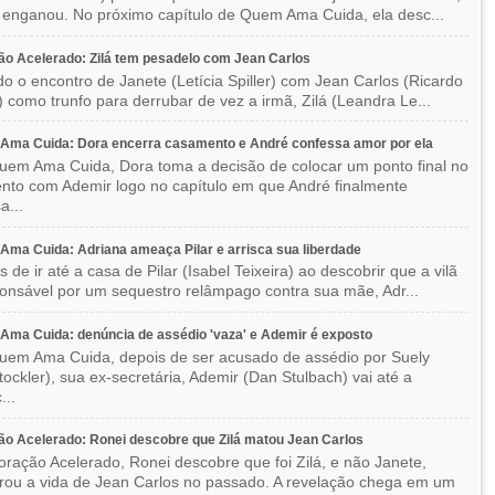
enganou. No próximo capítulo de Quem Ama Cuida, ela desc...
o Acelerado: Zilá tem pesadelo com Jean Carlos
o o encontro de Janete (Letícia Spiller) com Jean Carlos (Ricardo
) como trunfo para derrubar de vez a irmã, Zilá (Leandra Le...
Ama Cuida: Dora encerra casamento e André confessa amor por ela
em Ama Cuida, Dora toma a decisão de colocar um ponto final no
to com Ademir logo no capítulo em que André finalmente
a...
ma Cuida: Adriana ameaça Pilar e arrisca sua liberdade
 de ir até a casa de Pilar (Isabel Teixeira) ao descobrir que a vilã
ponsável por um sequestro relâmpago contra sua mãe, Adr...
ma Cuida: denúncia de assédio 'vaza' e Ademir é exposto
em Ama Cuida, depois de ser acusado de assédio por Suely
Stockler), sua ex-secretária, Ademir (Dan Stulbach) vai até a
...
o Acelerado: Ronei descobre que Zilá matou Jean Carlos
ração Acelerado, Ronei descobre que foi Zilá, e não Janete,
rou a vida de Jean Carlos no passado. A revelação chega em um