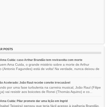
R POSTS
Ama Cuida: caso Arthur Brandão tem reviravolta com morte
em Ama Cuida, o grande mistério sobre a morte de Arthur
 (Antonio Fagundes) está de volta! Na verdade, nunca deixou de
o Acelerado: João Raul recebe convite irrecusável
ndo por uma fase turbulenta na carreira musical, João Raul (Filipe
a) vai resistir aos boicotes de Ronei (Thomás Aquino) e co...
ma Cuida: Pilar promete dar uma lição em Ingrid
(Isabel Teixeira) pensou que teria fácil acesso à joalheria Brandão,