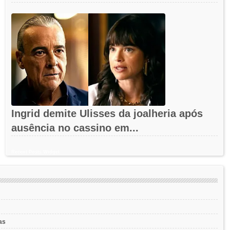
Ingrid demite Ulisses da joalheria após
ausência no cassino em...
Recent Posts Widget
as