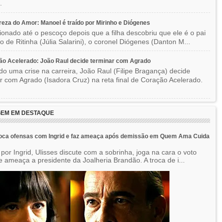
.
eza do Amor: Manoel é traído por Mirinho e Diógenes
ionado até o pescoço depois que a filha descobriu que ele é o pai
co de Ritinha (Júlia Salarini), o coronel Diógenes (Danton M...
o Acelerado: João Raul decide terminar com Agrado
do uma crise na carreira, João Raul (Filipe Bragança) decide
r com Agrado (Isadora Cruz) na reta final de Coração Acelerado.
EM EM DESTAQUE
roca ofensas com Ingrid e faz ameaça após demissão em Quem Ama Cuida
por Ingrid, Ulisses discute com a sobrinha, joga na cara o voto
e ameaça a presidente da Joalheria Brandão. A troca de i...